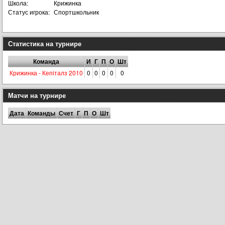
Школа:
Крижинка
Статус игрока:
Спортшкольник
Статистика на турнире
Команда
И
Г
П
О
Шт
Крижинка - Кепіталз 2010
0
0
0
0
0
Матчи на турнире
Дата
Команды
Счет
Г
П
О
Шт