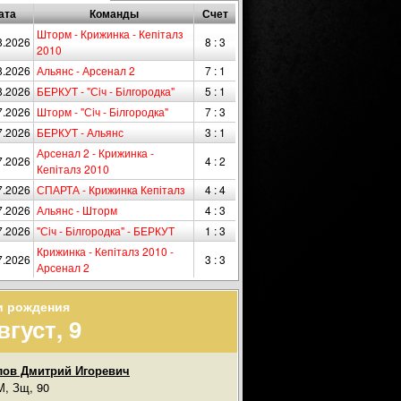
ата
Команды
Счет
Шторм - Крижинка - Кепіталз
8.2026
8 : 3
2010
8.2026
Альянс - Арсенал 2
7 : 1
8.2026
БЕРКУТ - "Сiч - Білгородка"
5 : 1
7.2026
Шторм - "Сiч - Білгородка"
7 : 3
7.2026
БЕРКУТ - Альянс
3 : 1
Арсенал 2 - Крижинка -
7.2026
4 : 2
Кепіталз 2010
7.2026
СПАРТА - Крижинка Кепіталз
4 : 4
7.2026
Альянс - Шторм
4 : 3
7.2026
"Сiч - Білгородка" - БЕРКУТ
1 : 3
Крижинка - Кепіталз 2010 -
7.2026
3 : 3
Арсенал 2
и рождения
вгуст, 9
ов Дмитрий Игоревич
, Зщ, 90