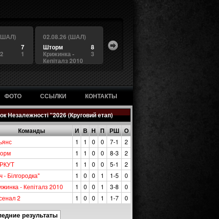
 (ШАЛ)
02.08.26 (ШАЛ)
7
Шторм
8
 2
1
Крижинка -
3
Кепіталз 2010
ФОТО
ССЫЛКИ
КОНТАКТЫ
ок Незалежності "2026 (Круговий етап)
Команды
И
В
Н
П
РШ
О
ьянс
1
1
0
0
7-1
2
орм
1
1
0
0
8-3
2
РКУТ
1
1
0
0
5-1
2
ч - Білгородка"
1
0
0
1
1-5
0
ижинка - Кепіталз 2010
1
0
0
1
3-8
0
сенал 2
1
0
0
1
1-7
0
ледние результаты