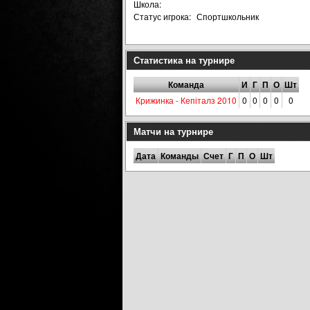
Школа:
Статус игрока:
Спортшкольник
Статистика на турнире
Команда
И
Г
П
О
Шт
Крижинка - Кепіталз 2010
0
0
0
0
0
Матчи на турнире
Дата
Команды
Счет
Г
П
О
Шт