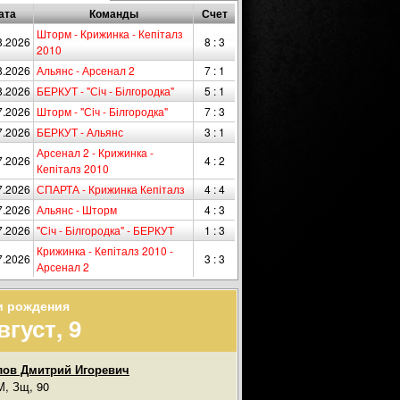
ата
Команды
Счет
Шторм - Крижинка - Кепіталз
8.2026
8 : 3
2010
8.2026
Альянс - Арсенал 2
7 : 1
8.2026
БЕРКУТ - "Сiч - Білгородка"
5 : 1
7.2026
Шторм - "Сiч - Білгородка"
7 : 3
7.2026
БЕРКУТ - Альянс
3 : 1
Арсенал 2 - Крижинка -
7.2026
4 : 2
Кепіталз 2010
7.2026
СПАРТА - Крижинка Кепіталз
4 : 4
7.2026
Альянс - Шторм
4 : 3
7.2026
"Сiч - Білгородка" - БЕРКУТ
1 : 3
Крижинка - Кепіталз 2010 -
7.2026
3 : 3
Арсенал 2
и рождения
вгуст, 9
ов Дмитрий Игоревич
, Зщ, 90