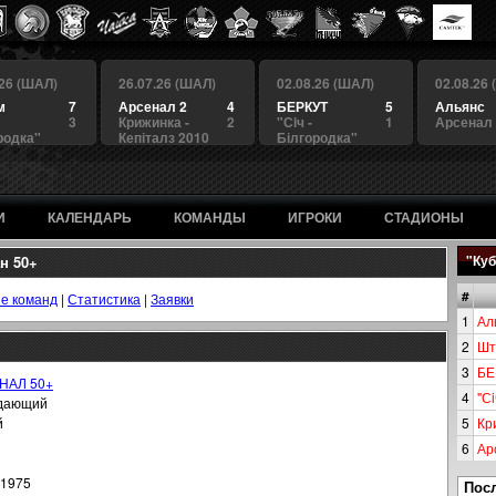
.26 (ШАЛ)
26.07.26 (ШАЛ)
02.08.26 (ШАЛ)
02.08.26
м
7
Арсенал 2
4
БЕРКУТ
5
Альянс
3
Крижинка -
2
"Сiч -
1
Арсенал
родка"
Кепіталз 2010
Білгородка"
И
КАЛЕНДАРЬ
КОМАНДЫ
ИГРОКИ
СТАДИОНЫ
ан 50+
"Куб
#
е команд
|
Статистика
|
Заявки
1
Ал
2
Шт
3
БЕ
НАЛ 50+
4
"Сi
дающий
й
5
Кр
6
Ар
.1975
Пос