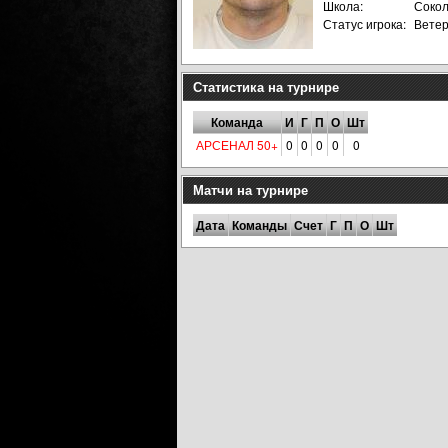
Школа:
Сокол
Статус игрока:
Вете
Статистика на турнире
Команда
И
Г
П
О
Шт
АРСЕНАЛ 50+
0
0
0
0
0
Матчи на турнире
Дата
Команды
Счет
Г
П
О
Шт