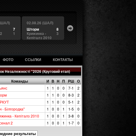
 (ШАЛ)
02.08.26 (ШАЛ)
7
Шторм
8
 2
1
Крижинка -
3
Кепіталз 2010
ФОТО
ССЫЛКИ
КОНТАКТЫ
ок Незалежності "2026 (Круговий етап)
Команды
И
В
Н
П
РШ
О
ьянс
1
1
0
0
7-1
2
орм
1
1
0
0
8-3
2
РКУТ
1
1
0
0
5-1
2
ч - Білгородка"
1
0
0
1
1-5
0
ижинка - Кепіталз 2010
1
0
0
1
3-8
0
сенал 2
1
0
0
1
1-7
0
ледние результаты