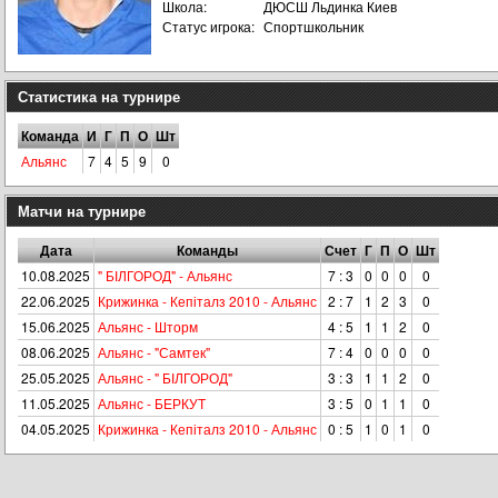
Школа:
ДЮСШ Льдинка Киев
Статус игрока:
Спортшкольник
Статистика на турнире
Команда
И
Г
П
О
Шт
Альянс
7
4
5
9
0
Матчи на турнире
Дата
Команды
Счет
Г
П
О
Шт
10.08.2025
" БІЛГОРОД" - Альянс
7 : 3
0
0
0
0
22.06.2025
Крижинка - Кепіталз 2010 - Альянс
2 : 7
1
2
3
0
15.06.2025
Альянс - Шторм
4 : 5
1
1
2
0
08.06.2025
Альянс - "Самтек"
7 : 4
0
0
0
0
25.05.2025
Альянс - " БІЛГОРОД"
3 : 3
1
1
2
0
11.05.2025
Альянс - БЕРКУТ
3 : 5
0
1
1
0
04.05.2025
Крижинка - Кепіталз 2010 - Альянс
0 : 5
1
0
1
0