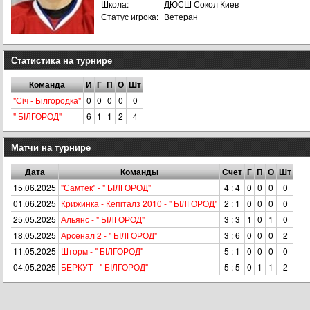
Школа:
ДЮСШ Сокол Киев
Статус игрока:
Ветеран
Статистика на турнире
Команда
И
Г
П
О
Шт
"Сiч - Білгородка"
0
0
0
0
0
" БІЛГОРОД"
6
1
1
2
4
Матчи на турнире
Дата
Команды
Счет
Г
П
О
Шт
15.06.2025
"Самтек" - " БІЛГОРОД"
4 : 4
0
0
0
0
01.06.2025
Крижинка - Кепіталз 2010 - " БІЛГОРОД"
2 : 1
0
0
0
0
25.05.2025
Альянс - " БІЛГОРОД"
3 : 3
1
0
1
0
18.05.2025
Арсенал 2 - " БІЛГОРОД"
3 : 6
0
0
0
2
11.05.2025
Шторм - " БІЛГОРОД"
5 : 1
0
0
0
0
04.05.2025
БЕРКУТ - " БІЛГОРОД"
5 : 5
0
1
1
2