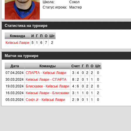
Школа:
Сокол
Статус игрока:
Мастер
Статистика на турнире
Команда
И
Г
П
О
Шт
Київськi Лаври
5
1
6
7
2
Матчи на турнире
Дата
Команды
Счет
Г
П
О
Шт
07.04.2024
СПАРТА - Київськi Лаври
3 : 4
0
2
2
0
30.03.2024
Київськi Лаври - СПАРТА
8 : 2
0
1
1
0
19.03.2024
Блискавки - Київськi Лаври
4 : 6
0
2
2
0
16.03.2024
Київськi Лаври - Блискавки
3 : 1
1
0
1
2
05.03.2024
Сокiл Jr - Київськi Лаври
2 : 9
0
1
1
0