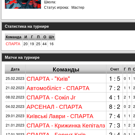
Школа:
Статус игрока:
Мастер
Статистика на турнире
Команда
И
Г
П
О
Шт
СПАРТА
20
19
25
44
16
Матчи на турнире
Команды
Дата
Счет
Г
П
СПАРТА - "Київ"
1 : 5
25.02.2023
0
1
Автомобiлiст - СПАРТА
7 : 2
21.02.2023
1
1
СПАРТА - Сокiл Jr
4 : 1
08.02.2023
2
1
АРСЕНАЛ - СПАРТА
8 : 2
04.02.2023
0
2
Київськi Лаври - СПАРТА
7 : 4
29.01.2023
1
1
СПАРТА - Крижинка Кепіталз
7 : 3
21.01.2023
1
2
СПАРТА - Беркут Київ
2 : 4
17.01.2023
0
1