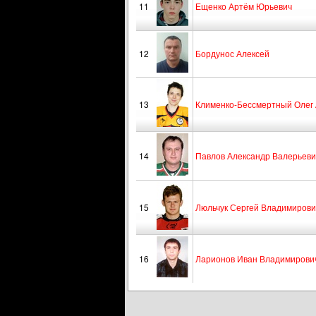
11
Ещенко Артём Юрьевич
12
Бордунос Алексей
13
Клименко-Бессмертный Олег
14
Павлов Александр Валерьеви
15
Люльчук Сергей Владимирови
16
Ларионов Иван Владимирови