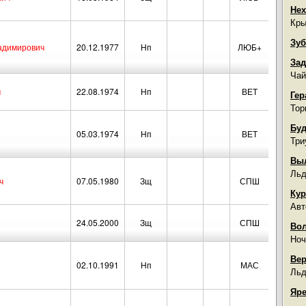
Нех
Кры
Зуб
адимирович
20.12.1977
Нп
ЛЮБ+
Зад
Чай
ч
22.08.1974
Нп
ВЕТ
Гер
Тор
Буд
05.03.1974
Нп
ВЕТ
Три
Вы
Льд
ч
07.05.1980
Зщ
СПШ
Кур
Авт
24.05.2000
Зщ
СПШ
Во
Ноч
Вер
02.10.1991
Нп
МАС
Льд
Яре