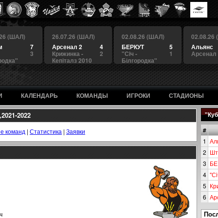
.26 (ШАЛ)
26.07.26 (ШАЛ)
02.08.26 (ШАЛ)
02.08.26
м
7
Арсенал 2
4
БЕРКУТ
5
Альянс
3
Крижинка -
2
"Сiч -
1
Арсенал
родка"
Кепіталз 2010
Білгородка"
И
КАЛЕНДАРЬ
КОМАНДЫ
ИГРОКИ
СТАДИОНЫ
,2021-2022
"Куб
#
е команд
|
Статистика
|
Заявки
1
Ал
2
Шт
3
БЕ
4
"Сi
5
Кр
6
Ар
Пос
ч