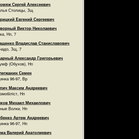
омяж Сергей Алексеевич
лья Столицы, Зщ
рицкий Евгений Сергеевич
ворный Виктор Николаевич
ка, Нп, 7
ащенко Владислав Станиславович
надо, Зщ, 7
арный Александр Григорьевич
умф (Обухов), Нп
легжанин Семен
инка 96-97, Вр
пич Максим Андреевич
омобiлiст, Нп
лков Михаил Михаилович
ные Волки, Нп
бенко Артем Андреевич
инка 96-97, Нп
ма Валерий Анатолиевич