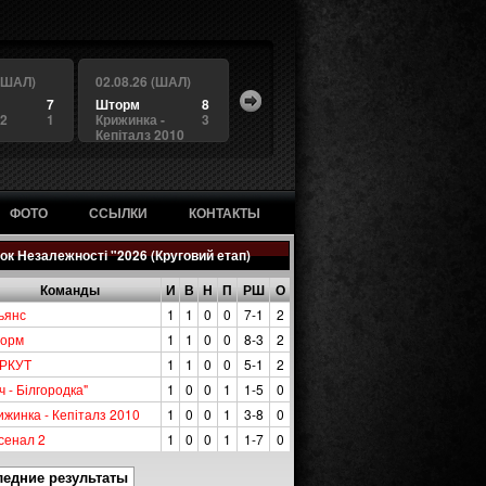
 (ШАЛ)
02.08.26 (ШАЛ)
7
Шторм
8
 2
1
Крижинка -
3
Кепіталз 2010
ФОТО
ССЫЛКИ
КОНТАКТЫ
ок Незалежності "2026 (Круговий етап)
Команды
И
В
Н
П
РШ
О
ьянс
1
1
0
0
7-1
2
орм
1
1
0
0
8-3
2
РКУТ
1
1
0
0
5-1
2
ч - Білгородка"
1
0
0
1
1-5
0
ижинка - Кепіталз 2010
1
0
0
1
3-8
0
сенал 2
1
0
0
1
1-7
0
ледние результаты