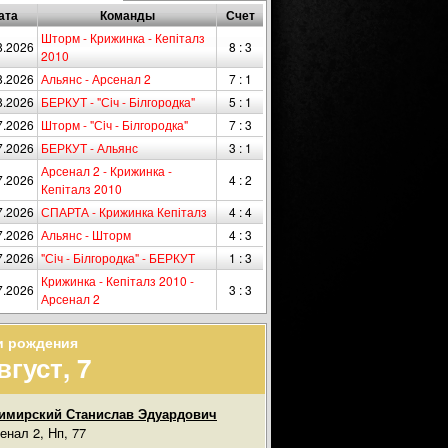
ата
Команды
Счет
Шторм - Крижинка - Кепіталз
8.2026
8 : 3
2010
8.2026
Альянс - Арсенал 2
7 : 1
8.2026
БЕРКУТ - "Сiч - Білгородка"
5 : 1
7.2026
Шторм - "Сiч - Білгородка"
7 : 3
7.2026
БЕРКУТ - Альянс
3 : 1
Арсенал 2 - Крижинка -
7.2026
4 : 2
Кепіталз 2010
7.2026
СПАРТА - Крижинка Кепіталз
4 : 4
7.2026
Альянс - Шторм
4 : 3
7.2026
"Сiч - Білгородка" - БЕРКУТ
1 : 3
Крижинка - Кепіталз 2010 -
7.2026
3 : 3
Арсенал 2
и рождения
вгуст, 7
имирский Станислав Эдуардович
енал 2, Нп, 77