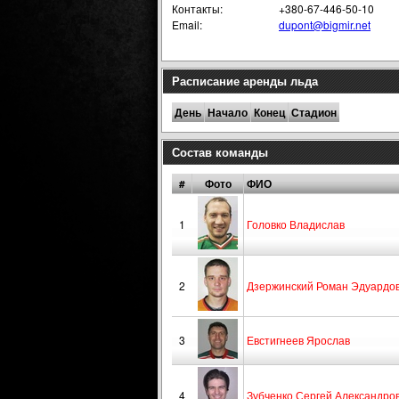
Контакты:
+380-67-446-50-10
Email:
dupont@bigmir.net
Расписание аренды льда
День
Начало
Конец
Стадион
Состав команды
#
Фото
ФИО
1
Головко Владислав
2
Дзержинский Роман Эдуардо
3
Евстигнеев Ярослав
4
Зубченко Сергей Александро