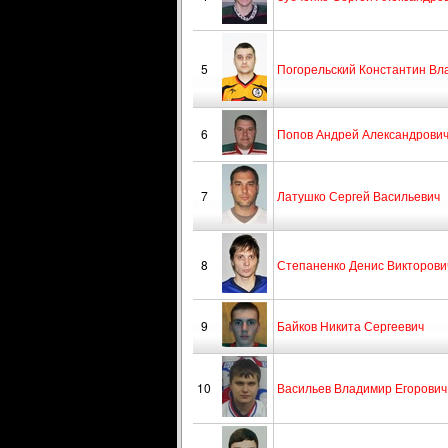
5
Погорельский Константин Вл
6
Попов Андрей Александрови
7
Латушко Сергей Васильевич
8
Степаненко Денис Викторови
9
Байков Никита Сергеевич
10
Васильев Владимир Егорович