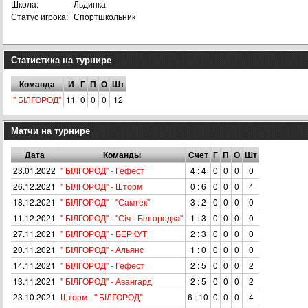
Школа:
Льдинка
Статус игрока:
Спортшкольник
Статистика на турнире
Команда
И
Г
П
О
Шт
" БІЛГОРОД"
11
0
0
0
12
Матчи на турнире
Дата
Команды
Счет
Г
П
О
Шт
23.01.2022
" БІЛГОРОД" - Гефест
4 : 4
0
0
0
0
26.12.2021
" БІЛГОРОД" - Шторм
0 : 6
0
0
0
4
18.12.2021
" БІЛГОРОД" - "Самтек"
3 : 2
0
0
0
0
11.12.2021
" БІЛГОРОД" - "Сiч - Білгородка"
1 : 3
0
0
0
0
27.11.2021
" БІЛГОРОД" - БЕРКУТ
2 : 3
0
0
0
0
20.11.2021
" БІЛГОРОД" - Альянс
1 : 0
0
0
0
0
14.11.2021
" БІЛГОРОД" - Гефест
2 : 5
0
0
0
2
13.11.2021
" БІЛГОРОД" - Авангард
2 : 5
0
0
0
2
23.10.2021
Шторм - " БІЛГОРОД"
6 : 10
0
0
0
4