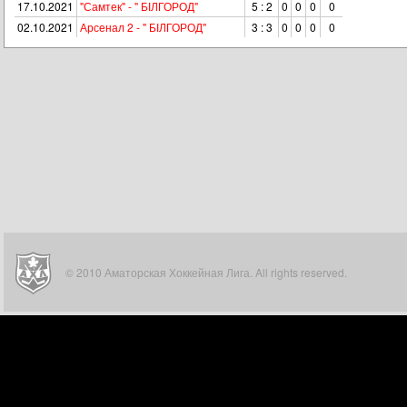
17.10.2021
"Самтек" - " БІЛГОРОД"
5 : 2
0
0
0
0
02.10.2021
Арсенал 2 - " БІЛГОРОД"
3 : 3
0
0
0
0
© 2010 Аматорская Хоккейная Лига. All rights reserved.