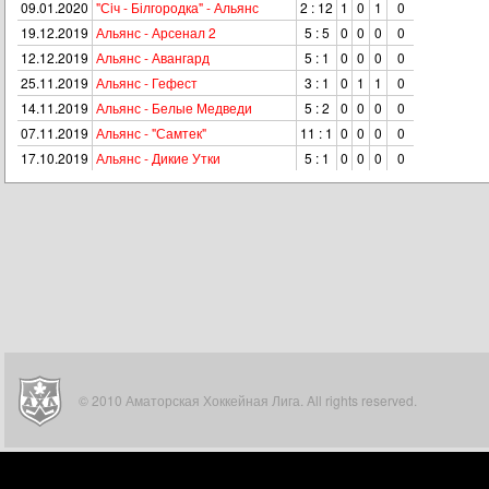
09.01.2020
"Сiч - Білгородка" - Альянс
2 : 12
1
0
1
0
19.12.2019
Альянс - Арсенал 2
5 : 5
0
0
0
0
12.12.2019
Альянс - Авангард
5 : 1
0
0
0
0
25.11.2019
Альянс - Гефест
3 : 1
0
1
1
0
14.11.2019
Альянс - Белые Медведи
5 : 2
0
0
0
0
07.11.2019
Альянс - "Самтек"
11 : 1
0
0
0
0
17.10.2019
Альянс - Дикие Утки
5 : 1
0
0
0
0
© 2010 Аматорская Хоккейная Лига. All rights reserved.