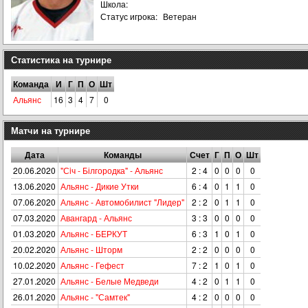
Школа:
Статус игрока:
Ветеран
Статистика на турнире
Команда
И
Г
П
О
Шт
Альянс
16
3
4
7
0
Матчи на турнире
Дата
Команды
Счет
Г
П
О
Шт
20.06.2020
"Сiч - Білгородка" - Альянс
2 : 4
0
0
0
0
13.06.2020
Альянс - Дикие Утки
6 : 4
0
1
1
0
07.06.2020
Альянс - Автомобилист "Лидер"
2 : 2
0
1
1
0
07.03.2020
Авангард - Альянс
3 : 3
0
0
0
0
01.03.2020
Альянс - БЕРКУТ
6 : 3
1
0
1
0
20.02.2020
Альянс - Шторм
2 : 2
0
0
0
0
10.02.2020
Альянс - Гефест
7 : 2
1
0
1
0
27.01.2020
Альянс - Белые Медведи
4 : 2
0
1
1
0
26.01.2020
Альянс - "Самтек"
4 : 2
0
0
0
0