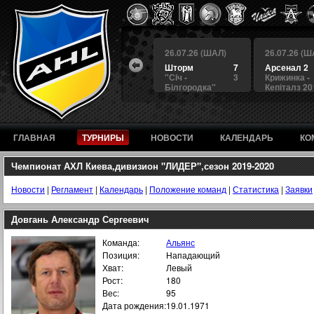
 (ШАЛ)
26.07.26 (ШАЛ)
26.07.26 (ШАЛ)
26.07.26 (Ш
4
БЕРКУТ
3
Шторм
7
Арсенал 2
а
4
Альянс
1
"Сiч -
3
Крижинка -
Білгородка"
Кепіталз 20
ГЛАВНАЯ
ТУРНИРЫ
НОВОСТИ
КАЛЕНДАРЬ
КО
Чемпионат АХЛ Киева,дивизион "ЛИДЕР",сезон 2019-2020
Новости
|
Регламент
|
Календарь
|
Положение команд
|
Статистика
|
Заявки
Довгань Александр Сергеевич
Команда:
Альянс
Позиция:
Нападающий
Хват:
Левый
Рост:
180
Вес:
95
Дата рождения:
19.01.1971