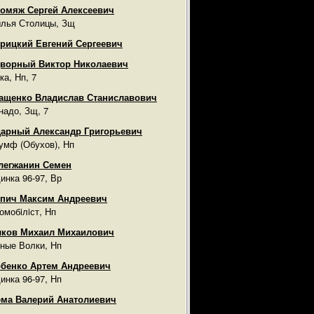
омяж Сергей Алексеевич
лья Столицы, Зщ
рицкий Евгений Сергеевич
ворный Виктор Николаевич
ка, Нп, 7
ащенко Владислав Станиславович
надо, Зщ, 7
арный Александр Григорьевич
умф (Обухов), Нп
легжанин Семен
инка 96-97, Вр
пич Максим Андреевич
омобiлiст, Нп
лков Михаил Михаилович
ные Волки, Нп
бенко Артем Андреевич
инка 96-97, Нп
ма Валерий Анатолиевич