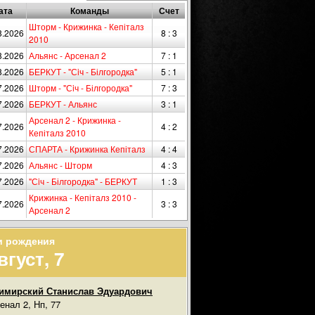
ата
Команды
Счет
Шторм - Крижинка - Кепіталз
8.2026
8 : 3
2010
8.2026
Альянс - Арсенал 2
7 : 1
8.2026
БЕРКУТ - "Сiч - Білгородка"
5 : 1
7.2026
Шторм - "Сiч - Білгородка"
7 : 3
7.2026
БЕРКУТ - Альянс
3 : 1
Арсенал 2 - Крижинка -
7.2026
4 : 2
Кепіталз 2010
7.2026
СПАРТА - Крижинка Кепіталз
4 : 4
7.2026
Альянс - Шторм
4 : 3
7.2026
"Сiч - Білгородка" - БЕРКУТ
1 : 3
Крижинка - Кепіталз 2010 -
7.2026
3 : 3
Арсенал 2
и рождения
вгуст, 7
имирский Станислав Эдуардович
енал 2, Нп, 77