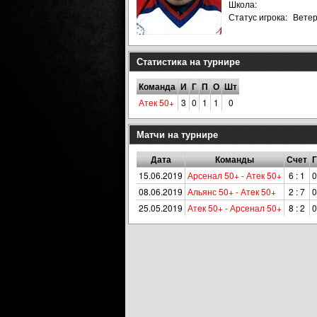
Школа:
Статус игрока:
Вете
Статистика на турнире
Команда
И
Г
П
О
Шт
Атeк 50+
3
0
1
1
0
Матчи на турнире
Дата
Команды
Счет
Г
15.06.2019
Арсенал 50+ - Атeк 50+
6 : 1
0
08.06.2019
Альянс 50+ - Атeк 50+
2 : 7
0
25.05.2019
Атeк 50+ - Арсенал 50+
8 : 2
0