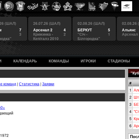
.26 (ШАЛ)
26.07.26 (ШАЛ)
02.08.26 (ШАЛ)
02.08.26
м
7
Арсенал 2
4
БЕРКУТ
5
Альянс
3
Крижинка -
2
"Сiч -
1
Арсенал
родка"
Кепіталз 2010
Білгородка"
И
КАЛЕНДАРЬ
КОМАНДЫ
ИГРОКИ
СТАДИОНЫ
"Куб
#
е команд
|
Статистика
|
Заявки
1
Ал
2
Шт
3
БЕ
50+
4
"Сi
дающий
5
Кр
6
Ар
.1972
Пос