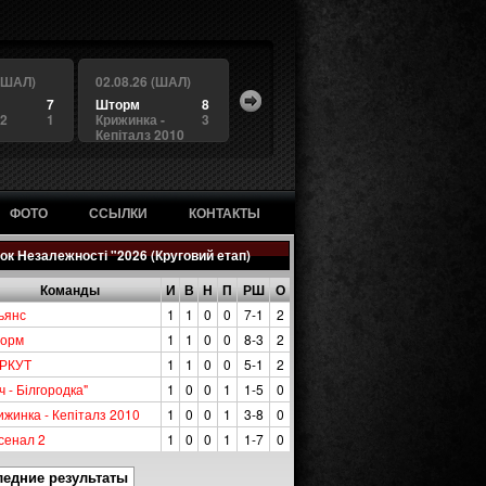
 (ШАЛ)
02.08.26 (ШАЛ)
7
Шторм
8
 2
1
Крижинка -
3
Кепіталз 2010
ФОТО
ССЫЛКИ
КОНТАКТЫ
ок Незалежності "2026 (Круговий етап)
Команды
И
В
Н
П
РШ
О
ьянс
1
1
0
0
7-1
2
орм
1
1
0
0
8-3
2
РКУТ
1
1
0
0
5-1
2
ч - Білгородка"
1
0
0
1
1-5
0
ижинка - Кепіталз 2010
1
0
0
1
3-8
0
сенал 2
1
0
0
1
1-7
0
ледние результаты