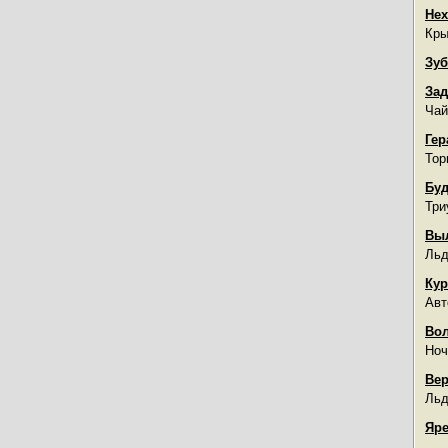
Нех
Кры
Зуб
Зад
Чай
Гер
Тор
Буд
Три
Вы
Льд
Кур
Авт
Во
Ноч
Вер
Льд
Яре