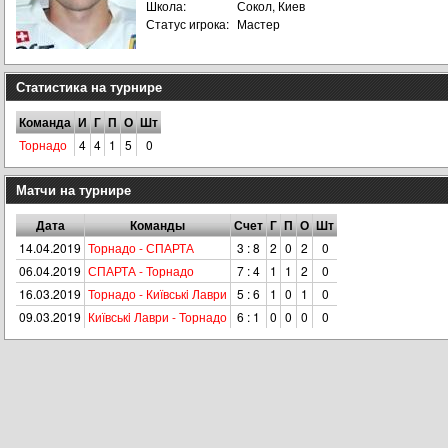
Школа:
Сокол, Киев
Статус игрока:
Мастер
Статистика на турнире
Команда
И
Г
П
О
Шт
Торнадо
4
4
1
5
0
Матчи на турнире
Дата
Команды
Счет
Г
П
О
Шт
14.04.2019
Торнадо - СПАРТА
3 : 8
2
0
2
0
06.04.2019
СПАРТА - Торнадо
7 : 4
1
1
2
0
16.03.2019
Торнадо - Київськi Лаври
5 : 6
1
0
1
0
09.03.2019
Київськi Лаври - Торнадо
6 : 1
0
0
0
0