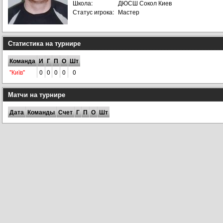
Школа:
ДЮСШ Сокол Киев
Статус игрока:
Мастер
Статистика на турнире
Команда
И
Г
П
О
Шт
"Київ"
0
0
0
0
0
Матчи на турнире
Дата
Команды
Счет
Г
П
О
Шт