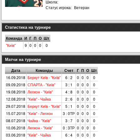
Школа:
Статус игрока:
Ветеран
Статистика на турнире
Команда
И
Г
П
О
Шт
"Київ"
9
0
0
0
0
Матчи на турнире
Дата
Команды
Счет
Г
П
О
Шт
16.09.2018
Беркут Київ - "Київ"
6 : 2
0
0
0
0
09.09.2018
СПАРТА - "Київ"
3 : 1
0
0
0
0
19.08.2018
Легион - "Київ"
4 : 8
0
0
0
0
12.08.2018
"Київ" - Чайка
2 : 6
0
0
0
0
29.07.2018
Беркут Київ - "Київ"
5 : 1
0
0
0
0
15.07.2018
"Київ" - Легион
3 : 0ТР
0
0
0
0
08.07.2018
Чайка - "Київ"
3 : 7
0
0
0
0
10.06.2018
Легион - "Київ"
0 : 3ТР
0
0
0
0
03.06.2018
"Київ" - Чайка
6 : 4
0
0
0
0