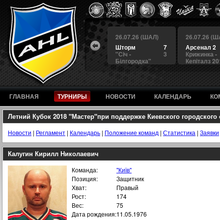
 (ШАЛ)
26.07.26 (ШАЛ)
26.07.26 (ШАЛ)
26.07.26 (Ш
4
БЕРКУТ
3
Шторм
7
Арсенал 2
а
4
Альянс
1
"Сiч -
3
Крижинка -
Білгородка"
Кепіталз 20
ГЛАВНАЯ
ТУРНИРЫ
НОВОСТИ
КАЛЕНДАРЬ
КО
Летний Кубок 2018 "Мастер"при поддержке Киевского городского
Новости
|
Регламент
|
Календарь
|
Положение команд
|
Статистика
|
Заявки
Калугин Кирилл Николаевич
Команда:
"Київ"
Позиция:
Защитник
Хват:
Правый
Рост:
174
Вес:
75
Дата рождения:
11.05.1976