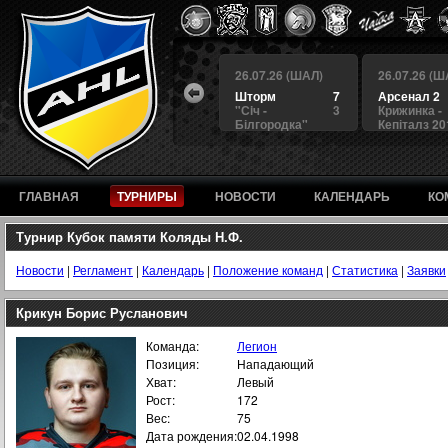
 (ШАЛ)
26.07.26 (ШАЛ)
26.07.26 (ШАЛ)
26.07.26 (Ш
4
БЕРКУТ
3
Шторм
7
Арсенал 2
а
4
Альянс
1
"Сiч -
3
Крижинка -
Білгородка"
Кепіталз 20
ГЛАВНАЯ
ТУРНИРЫ
НОВОСТИ
КАЛЕНДАРЬ
КО
Турнир Кубок памяти Коляды Н.Ф.
Новости
|
Регламент
|
Календарь
|
Положение команд
|
Статистика
|
Заявки
Крикун Борис Русланович
Команда:
Легион
Позиция:
Нападающий
Хват:
Левый
Рост:
172
Вес:
75
Дата рождения:
02.04.1998