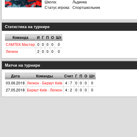
Школа:
Льдинка
Статус игрока:
Спортшкольник
Статистика на турнире
Команда
И
Г
П
О
Шт
САМТЕК Мастер
0
0
0
0
0
Легион
2
0
0
0
0
Матчи на турнире
Дата
Команды
Счет
Г
П
О
Шт
03.06.2018
Легион - Беркут Київ
4 : 7
0
0
0
0
27.05.2018
Беркут Київ - Легион
4 : 2
0
0
0
0