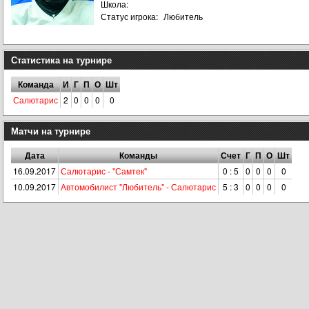
Школа:
Статус игрока:
Любитель
Статистика на турнире
Команда
И
Г
П
О
Шт
Салютарис
2
0
0
0
0
Матчи на турнире
Дата
Команды
Счет
Г
П
О
Шт
16.09.2017
Салютарис - "Самтек"
0 : 5
0
0
0
0
10.09.2017
Автомобилист "Любитель" - Салютарис
5 : 3
0
0
0
0