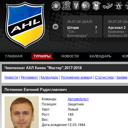
 (ШАЛ)
26.07.26 (ШАЛ)
26.07.26 (ШАЛ)
26.07.26 (Ш
4
БЕРКУТ
3
Шторм
7
Арсенал 2
а
4
Альянс
1
"Сiч -
3
Крижинка -
Білгородка"
Кепіталз 20
ГЛАВНАЯ
ТУРНИРЫ
НОВОСТИ
КАЛЕНДАРЬ
КО
Чемпионат АХЛ Киева "Мастер",2017-2018
Новости
|
Регламент
|
Календарь
|
Положение команд
|
Статистика
|
Заявки
Потемкин Евгений Радиславович
Команда:
Автомобiлiст
Позиция:
Защитник
Хват:
Левый
Рост:
185
Вес:
95
Дата рождения:
12.03.1984