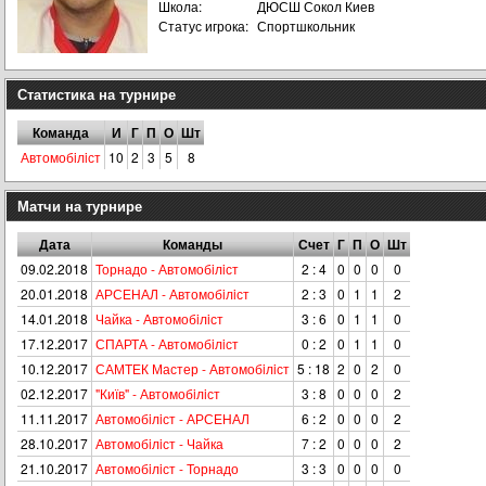
Школа:
ДЮСШ Сокол Киев
Статус игрока:
Спортшкольник
Статистика на турнире
Команда
И
Г
П
О
Шт
Автомобiлiст
10
2
3
5
8
Матчи на турнире
Дата
Команды
Счет
Г
П
О
Шт
09.02.2018
Торнадо - Автомобiлiст
2 : 4
0
0
0
0
20.01.2018
АРСЕНАЛ - Автомобiлiст
2 : 3
0
1
1
2
14.01.2018
Чайка - Автомобiлiст
3 : 6
0
1
1
0
17.12.2017
СПАРТА - Автомобiлiст
0 : 2
0
1
1
0
10.12.2017
САМТЕК Мастер - Автомобiлiст
5 : 18
2
0
2
0
02.12.2017
"Київ" - Автомобiлiст
3 : 8
0
0
0
2
11.11.2017
Автомобiлiст - АРСЕНАЛ
6 : 2
0
0
0
2
28.10.2017
Автомобiлiст - Чайка
7 : 2
0
0
0
2
21.10.2017
Автомобiлiст - Торнадо
3 : 3
0
0
0
0