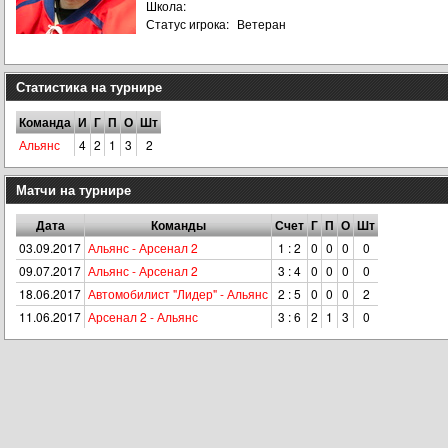
Школа:
Статус игрока:
Ветеран
Статистика на турнире
Команда
И
Г
П
О
Шт
Альянс
4
2
1
3
2
Матчи на турнире
Дата
Команды
Счет
Г
П
О
Шт
03.09.2017
Альянс - Арсенал 2
1 : 2
0
0
0
0
09.07.2017
Альянс - Арсенал 2
3 : 4
0
0
0
0
18.06.2017
Автомобилист "Лидер" - Альянс
2 : 5
0
0
0
2
11.06.2017
Арсенал 2 - Альянс
3 : 6
2
1
3
0