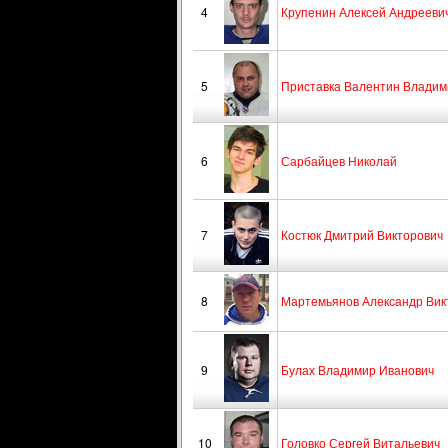
4
Крупенин Алексей Андрееви
5
Приставка Валентин Владим
6
Сарбайцев Николай
7
Костюк Дмитрий Викторович
8
Мартемьянов Александр Вик
9
Булах Владимир Иванович
10
Головко Сергей Витальевич