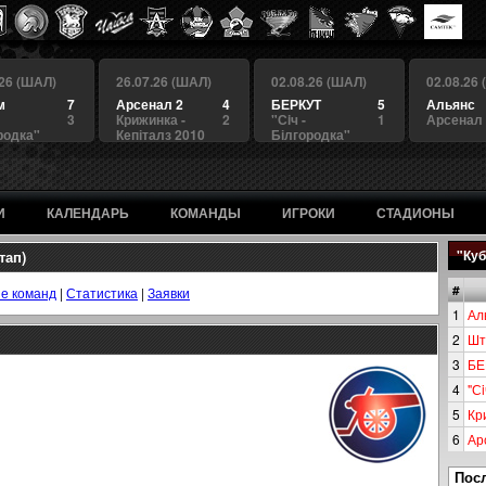
.26 (ШАЛ)
26.07.26 (ШАЛ)
02.08.26 (ШАЛ)
02.08.26
м
7
Арсенал 2
4
БЕРКУТ
5
Альянс
3
Крижинка -
2
"Сiч -
1
Арсенал
родка"
Кепіталз 2010
Білгородка"
И
КАЛЕНДАРЬ
КОМАНДЫ
ИГРОКИ
СТАДИОНЫ
тап)
"Куб
#
е команд
|
Статистика
|
Заявки
1
Ал
2
Шт
3
БЕ
4
"Сi
5
Кр
6
Ар
Пос