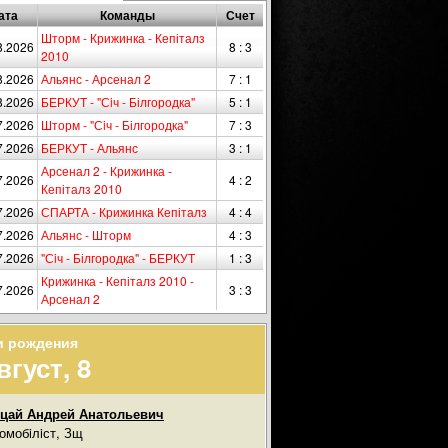
ата
Команды
Счет
Шторм - Крижинка - Кепіталз
8.2026
8 : 3
2010
8.2026
Альянс - Арсенал 2
7 : 1
8.2026
БЕРКУТ - "Сiч - Білгородка"
5 : 1
7.2026
Шторм - "Сiч - Білгородка"
7 : 3
7.2026
БЕРКУТ - Альянс
3 : 1
Арсенал 2 - Крижинка -
7.2026
4 : 2
Кепіталз 2010
7.2026
СПАРТА - Крижинка Кепіталз
4 : 4
7.2026
Альянс - Шторм
4 : 3
7.2026
"Сiч - Білгородка" - БЕРКУТ
1 : 3
Крижинка - Кепіталз 2010 -
7.2026
3 : 3
Арсенал 2
и рождения
вгуст, 8
цай Андрей Анатольевич
омобiлiст, Зщ