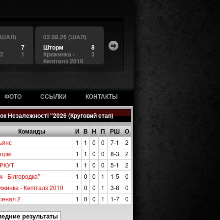
 (ШАЛ)
02.08.26 (ШАЛ)
7
Шторм
8
 2
1
Крижинка -
3
Кепіталз 2010
ФОТО
ССЫЛКИ
КОНТАКТЫ
ок Незалежності "2026 (Круговий етап)
Команды
И
В
Н
П
РШ
О
ьянс
1
1
0
0
7-1
2
орм
1
1
0
0
8-3
2
РКУТ
1
1
0
0
5-1
2
ч - Білгородка"
1
0
0
1
1-5
0
ижинка - Кепіталз 2010
1
0
0
1
3-8
0
сенал 2
1
0
0
1
1-7
0
ледние результаты