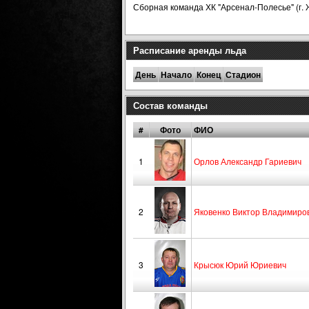
Сборная команда ХК "Арсенал-Полесье" (г. Ж
Расписание аренды льда
День
Начало
Конец
Стадион
Состав команды
#
Фото
ФИО
1
Орлов Александр Гариевич
2
Яковенко Виктор Владимиро
3
Крысюк Юрий Юриевич