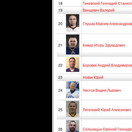
18
Гиневский Геннадий Станис
19
Винцевич Валерий
20
Глушак Максим Александров
21
Комар Игорь Эдуардович
22
Боровик Андрей Владимиров
23
Новак Юрий
24
Чистов Вадим Львович
25
Легенький Юрий Алексеевич
26
Сельницын Евгений Геннади