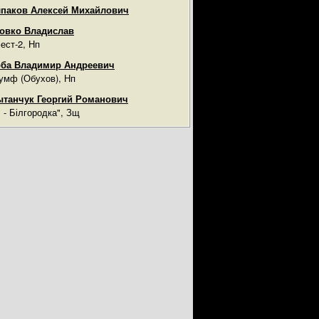
паков Алексей Михайлович
овко Владислав
ест-2, Нп
ба Владимир Андреевич
умф (Обухов), Нп
танчук Георгий Романович
ч - Білгородка", Зщ