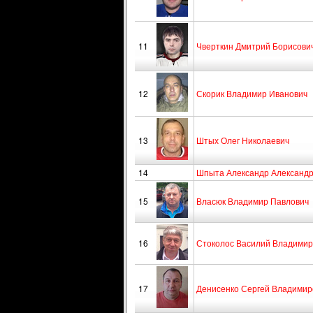
11
Чверткин Дмитрий Борисови
12
Скорик Владимир Иванович
13
Штых Олег Николаевич
14
Шпыта Александр Александ
15
Власюк Владимир Павлович
16
Стоколос Василий Владимир
17
Денисенко Сергей Владимир