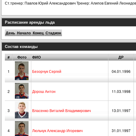
Ст.тренер: Павлов Юрий Александрович Тренер: Алипов Евгений Леонидо
Расписание аренды льда
День
Начало
Конец
Стадион
Состав команды
#
Фото
ФИО
ДР
1
Безорчук Сергей
04.01.1996
2
Дорош Антон
11.03.1998
3
Власенко Виталий Владимирович
13.01.1997
4
Люльчук Александр Игоревич
31.01.1997