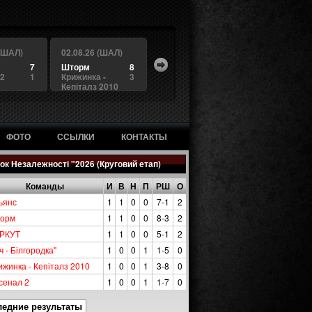
 (ШАЛ)
02.08.26 (ШАЛ)
7
Шторм
8
 2
1
Крижинка -
3
Кепіталз 2010
ФОТО
ССЫЛКИ
КОНТАКТЫ
ок Незалежності "2026 (Круговий етап)
Команды
И
В
Н
П
РШ
О
ьянс
1
1
0
0
7-1
2
орм
1
1
0
0
8-3
2
РКУТ
1
1
0
0
5-1
2
ч - Білгородка"
1
0
0
1
1-5
0
ижинка - Кепіталз 2010
1
0
0
1
3-8
0
сенал 2
1
0
0
1
1-7
0
ледние результаты