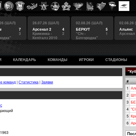
.26 (ШАЛ)
26.07.26 (ШАЛ)
02.08.26 (ШАЛ)
02.08.26
м
7
Арсенал 2
4
БЕРКУТ
5
Альянс
3
Крижинка -
2
"Сiч -
1
Арсенал
родка"
Кепіталз 2010
Білгородка"
И
КАЛЕНДАРЬ
КОМАНДЫ
ИГРОКИ
СТАДИОНЫ
"Куб
#
е команд
|
Статистика
|
Заявки
1
Ал
2
Шт
3
БЕ
нс
4
"Сi
дающий
5
Кр
6
Ар
.1963
Пос