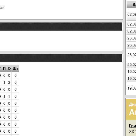
Д
ран
02.0
02.0
02.0
26.0
26.0
26.0
25.0
Г
П
О
Шт
19.0
0
0
0
0
19.0
1
1
2
0
19.0
0
0
0
0
0
1
1
0
0
0
0
6
Дн
А
0
0
0
0
0
0
0
0
0
0
0
0
Гр
0
0
0
0
ХК 