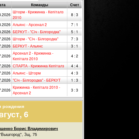
ата
Команды
Счет
Шторм - Крижинка - Кепіталз
8.2026
8 : 3
2010
8.2026
Альянс - Арсенал 2
7 : 1
8.2026
БЕРКУТ - "Сiч - Білгородка"
5 : 1
7.2026
Шторм - "Сiч - Білгородка"
7 : 3
7.2026
БЕРКУТ - Альянс
3 : 1
Арсенал 2 - Крижинка -
7.2026
4 : 2
Кепіталз 2010
7.2026
СПАРТА - Крижинка Кепіталз
4 : 4
7.2026
Альянс - Шторм
4 : 3
7.2026
"Сiч - Білгородка" - БЕРКУТ
1 : 3
Крижинка - Кепіталз 2010 -
7.2026
3 : 3
Арсенал 2
и рождения
вгуст, 6
ищенко Борис Владимирович
"Вышгород", Зщ, 75