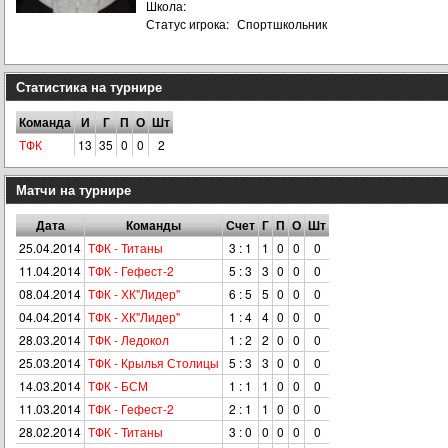
Школа:
Статус игрока:
Спортшкольник
Статистика на турнире
Команда
И
Г
П
О
Шт
ТФК
13
35
0
0
2
Матчи на турнире
Дата
Команды
Счет
Г
П
О
Шт
25.04.2014
ТФК - Титаны
3 : 1
1
0
0
0
11.04.2014
ТФК - Гефест-2
5 : 3
3
0
0
0
08.04.2014
ТФК - ХК"Лидер"
6 : 5
5
0
0
0
04.04.2014
ТФК - ХК"Лидер"
1 : 4
4
0
0
0
28.03.2014
ТФК - Ледокол
1 : 2
2
0
0
0
25.03.2014
ТФК - Крылья Столицы
5 : 3
3
0
0
0
14.03.2014
ТФК - БСМ
1 : 1
1
0
0
0
11.03.2014
ТФК - Гефест-2
2 : 1
1
0
0
0
28.02.2014
ТФК - Титаны
3 : 0
0
0
0
0