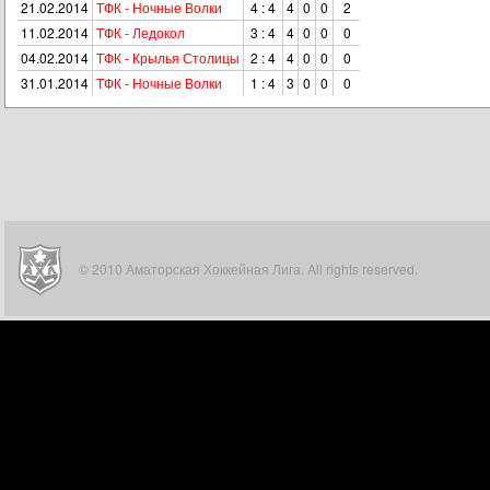
21.02.2014
ТФК - Ночные Волки
4 : 4
4
0
0
2
11.02.2014
ТФК - Ледокол
3 : 4
4
0
0
0
04.02.2014
ТФК - Крылья Столицы
2 : 4
4
0
0
0
31.01.2014
ТФК - Ночные Волки
1 : 4
3
0
0
0
© 2010 Аматорская Хоккейная Лига. All rights reserved.