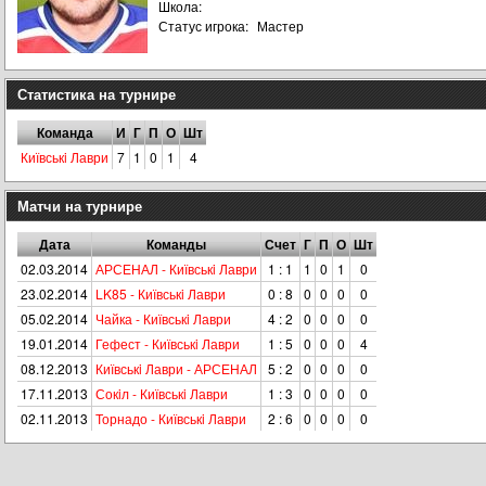
Школа:
Статус игрока:
Мастер
Статистика на турнире
Команда
И
Г
П
О
Шт
Київськi Лаври
7
1
0
1
4
Матчи на турнире
Дата
Команды
Счет
Г
П
О
Шт
02.03.2014
АРСЕНАЛ - Київськi Лаври
1 : 1
1
0
1
0
23.02.2014
LK85 - Київськi Лаври
0 : 8
0
0
0
0
05.02.2014
Чайка - Київськi Лаври
4 : 2
0
0
0
0
19.01.2014
Гефест - Київськi Лаври
1 : 5
0
0
0
4
08.12.2013
Київськi Лаври - АРСЕНАЛ
5 : 2
0
0
0
0
17.11.2013
Сокiл - Київськi Лаври
1 : 3
0
0
0
0
02.11.2013
Торнадо - Київськi Лаври
2 : 6
0
0
0
0