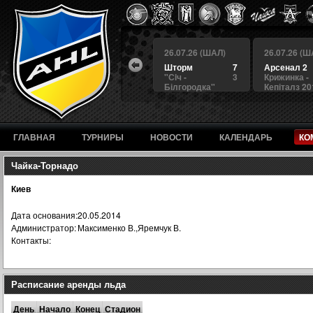
 (ШАЛ)
26.07.26 (ШАЛ)
26.07.26 (ШАЛ)
26.07.26 (Ш
4
БЕРКУТ
3
Шторм
7
Арсенал 2
а
4
Альянс
1
"Сiч -
3
Крижинка -
Білгородка"
Кепіталз 20
ГЛАВНАЯ
ТУРНИРЫ
НОВОСТИ
КАЛЕНДАРЬ
КО
Чайка-Торнадо
Киев
Дата основания:
20.05.2014
Администратор:
Максименко В.,Яремчук В.
Контакты:
Расписание аренды льда
День
Начало
Конец
Стадион