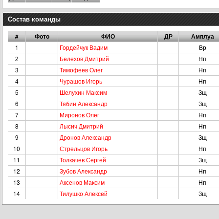
Состав команды
#
Фото
ФИО
ДР
Амплуа
1
Гордейчук Вадим
Вр
2
Белехов Дмитрий
Нп
3
Тимофеев Олег
Нп
4
Чурашов Игорь
Нп
5
Шелухин Максим
Зщ
6
Тябин Александр
Зщ
7
Миронов Олег
Нп
8
Лысич Дмитрий
Нп
9
Дронов Александр
Зщ
10
Стрельцов Игорь
Нп
11
Толкачев Сергей
Зщ
12
Зубов Александр
Нп
13
Аксенов Максим
Нп
14
Тилушко Алексей
Зщ