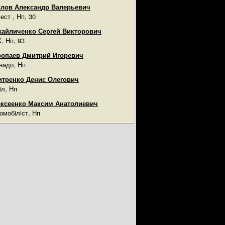
лов Александр Валерьевич
ест , Нп, 30
айличенко Сергей Викторович
, Нп, 93
опаев Дмитрий Игоревич
надо, Нп
тренко Денис Олегович
iл, Нп
ксеенко Максим Анатолиевич
омобiлiст, Нп