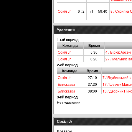
Сокiл Jr
6 : 2
+1
59:40
8 / Скрипка 
Удаления
1-ый период
Команда
Время
Сокiл Jr
5:30
4 / Бірюк Арсен
Сокiл Jr
6:20
27 / Мельник Ів
2-ой период
Команда
Время
Сокiл Jr
27:10
7 / Якубинський І
Блискавки
27:20
17 / Шевчук Мак
Блискавки
38:00
13 / Дворник Ни
3-ий период
Нет удалений
Сокiл Jr
Вратари