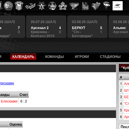
.26 (ШАЛ)
26.07.26 (ШАЛ)
02.08.26 (ШАЛ)
02.08.26
м
7
Арсенал 2
4
БЕРКУТ
5
Альянс
3
Крижинка -
2
"Сiч -
1
Арсенал
родка"
Кепіталз 2010
Білгородка"
И
КАЛЕНДАРЬ
КОМАНДЫ
ИГРОКИ
СТАДИОНЫ
"Куб
#
лискавки
1
Ал
2
Шт
манды
Счет
3
БЕ
-
Блискавки
6 : 2
4
"Сi
5
Кр
6
Ар
Оценка
Пос