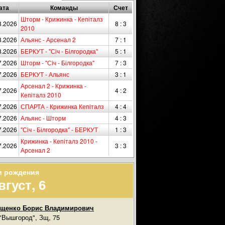
ата
Команды
Счет
Шторм - Крижинка - Кепіталз
8.2026
8 : 3
2010
8.2026
Альянс - Арсенал 2
7 : 1
8.2026
БЕРКУТ - "Сiч - Білгородка"
5 : 1
7.2026
Шторм - "Сiч - Білгородка"
7 : 3
7.2026
БЕРКУТ - Альянс
3 : 1
Арсенал 2 - Крижинка -
7.2026
4 : 2
Кепіталз 2010
7.2026
СПАРТА - Крижинка Кепіталз
4 : 4
7.2026
Альянс - Шторм
4 : 3
7.2026
"Сiч - Білгородка" - БЕРКУТ
1 : 3
Крижинка - Кепіталз 2010 -
7.2026
3 : 3
Арсенал 2
и рождения
вгуст, 6
ищенко Борис Владимирович
"Вышгород", Зщ, 75