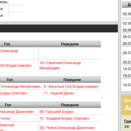
игры
Д
ья
02.0
ья
02.0
02.0
26.0
26.0
Гол
Передачи
к Олександр
26.0
25.0
19 / Скрипник Олександр
Гліб Владиславович
Михайлович
19.0
19.0
Гол
Передачи
19.0
к Олександр Михайлович
9 / Васильєв Гліб Владиславович
 Богдан Олегович
11 / Ладний Денис
Дн
Гол
Передачи
А
Олександр Данилович
36 / Гурський Богдан
Степан
10 / Ходирев Богдан Олегович
Гр
к Николай
ХК 
29 / Чижов Олександр Данилович
ич