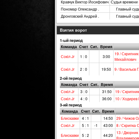
Кравчук Виктор Йосифович
Судья времени 
Пономар Олександр .
Главный суд
Дронговский Андрей .
Главный суд
Взятия ворот
1-ый период
Команда
Счет
Сит.
Время
19 / Скрипни
Сокiл Jr
1 : 0
3:00
Михайлович
Сокiл Jr
2 : 0
19:50
9 / Васильєв 
2-ой период
Команда
Счет
Сит.
Время
Сокiл Jr
3 : 0
31:50
19 / Скрипни
Сокiл Jr
4 : 0
36:00
10 / Ходирев
3-ий период
Команда
Счет
Сит.
Время
Блискавки
4 : 1
14:50
29 / Чижов 
Сокiл Jr
5 : 1
-1
43:00
8 / Скрипка 
13 / Дворни
Блискавки
5 : 2
44:20
Владимиров