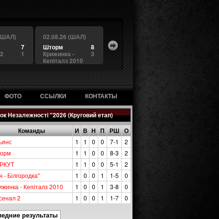
 (ШАЛ)
02.08.26 (ШАЛ)
7
Шторм
8
 2
1
Крижинка -
3
Кепіталз 2010
ФОТО
ССЫЛКИ
КОНТАКТЫ
ок Незалежності "2026 (Круговий етап)
Команды
И
В
Н
П
РШ
О
ьянс
1
1
0
0
7-1
2
орм
1
1
0
0
8-3
2
РКУТ
1
1
0
0
5-1
2
ч - Білгородка"
1
0
0
1
1-5
0
ижинка - Кепіталз 2010
1
0
0
1
3-8
0
сенал 2
1
0
0
1
1-7
0
ледние результаты