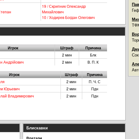
Пав
19 / Скрипник Олександр
Геф
Степан
Михайлович
10 / Ходирев Богдан Олегович
Мих
ТФК
Вор
Тор
Игрок
Штраф
Причина
Дми
Сок
2 мин
Блк
ан Андрійович
2 мин
В. П. К
Але
Авт
Игрок
Штраф
Причина
лля
2 мин
П. Ч. С
сим Юрьевич
2 мин
Пдн
колай Владимирович
2 мин
Пдн
Блискавки
Вратари