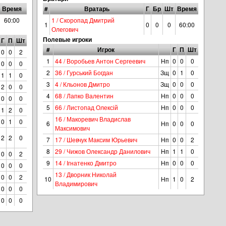
Время
#
Вратарь
Г
Бр
Шт
Время
60:00
1 / Скоропад Дмитрий
1
0
0
0
60:00
Олегович
Полевые игроки
Г
П
Шт
#
Игрок
Г
П
Шт
0
0
2
1
44 / Воробьев Антон Сергеевич
Нп
0
0
0
0
0
0
2
36 / Гурський Богдан
Зщ
0
1
0
1
1
0
3
4 / Кльонов Дмитро
Зщ
0
0
0
2
0
0
4
68 / Лапко Валентин
Нп
0
0
0
0
0
0
5
66 / Листопад Олексій
Нп
0
0
0
1
2
0
16 / Макоревич Владислав
0
1
0
6
Нп
0
0
0
Максимович
2
2
0
7
17 / Шевчук Максим Юрьевич
Нп
0
0
2
8
29 / Чижов Олександр Данилович
Нп
1
1
0
0
0
2
9
14 / Ігнатенко Дмитро
Нп
0
0
0
0
0
0
13 / Дворник Николай
0
0
2
10
Нп
1
0
2
Владимирович
0
0
0
0
0
0