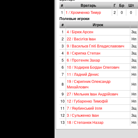
#
Вратарь
Г
Бр
Шт
1
1 / Хромченко Тимур
2
0
0
Полевые игроки
#
Игрок
1
4 / Бірюк Арсен
Зщ
2
22 / Васіл'єв Іван
Нп
3
9 / Васильєв Гліб Владиславович
Зщ
4
8 / Скрипка Степан
Зщ
5
6 / Протеняк Захар
Зщ
6
10 / Ходирев Богдан Олегович
Нп
7
11 / Ладний Денис
Нп
19 / Скрипник Олександр
8
Нп
Михайлович
9
27 / Мельник Іван Андрійович
Нп
10
12 / Губаренко Тимофій
Нп
11
7 / Якубинський Ілля
Зщ
12
3 / Сульженко Іван
Зщ
13
18 / Степанюк Назар
Нп