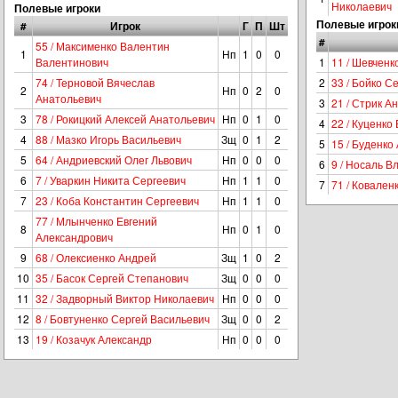
Николаевич
Полевые игроки
Полевые игрок
#
Игрок
Г
П
Шт
#
55 / Максименко Валентин
1
Нп
1
0
0
Валентинович
1
11 / Шевченк
74 / Терновой Вячеслав
2
33 / Бойко С
2
Нп
0
2
0
Анатольевич
3
21 / Стрик 
3
78 / Рокицкий Алексей Анатольевич
Нп
0
1
0
4
22 / Куценко
4
88 / Мазко Игорь Васильевич
Зщ
0
1
2
5
15 / Буденко
5
64 / Андриевский Олег Львович
Нп
0
0
0
6
9 / Носаль 
6
7 / Уваркин Никита Сергеевич
Нп
1
1
0
7
71 / Ковален
7
23 / Коба Константин Сергеевич
Нп
1
1
0
77 / Млынченко Евгений
8
Нп
0
1
0
Александрович
9
68 / Олексиенко Андрей
Зщ
1
0
2
10
35 / Басок Сергей Степанович
Зщ
0
0
0
11
32 / Задворный Виктор Николаевич
Нп
0
0
0
12
8 / Бовтуненко Сергей Васильевич
Зщ
0
0
2
13
19 / Козачук Александр
Нп
0
0
0