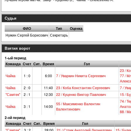
Судьи
ФИО
Тип
Оценка
Нужин Сергей Борисович
Секретарь
Взятия ворот
1-ый период
Команда
Счет
Сит.
Время
Гол
23 / К
Чайка
1 : 0
6:00
7 / Уваркин Никита Сергеевич
77 / М
Алекс
Чайка
2 : 0
11:40
23 / Коба Константин Сергеевич
7 / Ув
"Самтек"
2 : 1
12:30
22 / Куценко Виктор Павлович
15 / Б
74 / Т
55 / Максименко Валентин
Чайка
3 : 1
14:00
Анато
Валентинович
88 / М
2-ой период
Команда
Счет
Сит.
Время
Гол
"Самтек"
3 : 2
28:00
21 / Стрик Анатолий Леонидович
15 / Буд