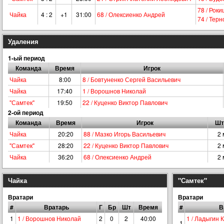
78 / Рок
Чайка
4 : 2
+1
31:00
68 / Олексиенко Андрей
74 / Тер
Удаления
1-ый период
Команда
Время
Игрок
Чайка
8:00
8 / Бовтуненко Сергей Васильевич
Чайка
17:40
1 / Ворошнов Николай
"Самтек"
19:50
22 / Куценко Виктор Павлович
2-ой период
Команда
Время
Игрок
Шт
Чайка
20:20
88 / Мазко Игорь Васильевич
2 
"Самтек"
28:20
22 / Куценко Виктор Павлович
2 
Чайка
36:20
68 / Олексиенко Андрей
2 
Чайка
"Самтек"
Вратари
Вратари
#
Вратарь
Г
Бр
Шт
Время
#
В
1
1 / Ворошнов Николай
2
0
2
40:00
1 / Ладыгин 
1