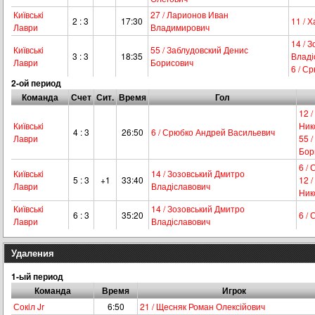
Київськi
27 / Ларионов Иван
2 : 3
17:30
11 / 
Лаври
Владимирович
14 / 
Київськi
55 / Заблудовский Денис
3 : 3
18:35
Владі
Лаври
Борисович
6 / С
2-ой период
Команда
Счет
Сит.
Время
Гол
12 
Київськi
Ник
4 : 3
26:50
6 / Срюбко Андрей Васильевич
Лаври
55 
Бор
6 /
Київськi
14 / Зозовський Дмитро
5 : 3
+1
33:40
12 
Лаври
Владіславович
Ник
Київськi
14 / Зозовський Дмитро
6 : 3
35:20
6 /
Лаври
Владіславович
Удаления
1-ый период
Команда
Время
Игрок
Сокiл Jr
6:50
21 / Щесняк Роман Олексійович