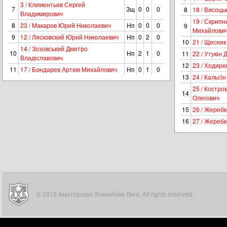
3 / Климентьев Сергей
7
Зщ
0
0
0
8
18 / Висоць
Владимирович
19 / Скрипн
8
23 / Макаров Юрий Николаевич
Нп
0
0
0
9
Михайлови
9
12 / Лясковский Юрий Николаевич
Нп
0
2
0
10
21 / Щесняк
14 / Зозовський Дмитро
10
Нп
2
1
0
11
22 / Утукін
Владіславович
12
23 / Ходире
11
17 / Бондарев Артем Михайлович
Нп
0
1
0
13
24 / Кальсі
25 / Костро
14
Олегович
15
26 / Жеребк
16
27 / Жеребк
© 2010 Аматорская Хоккейная Лига. All rights reserved.