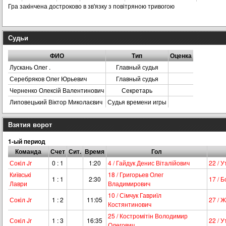
Гра закінчена достроково в зв'язку з повітряною тривогою
Судьи
ФИО
Тип
Оценка
Лускань Олег .
Главный судья
Серебряков Олег Юрьевич
Главный судья
Черненко Олексій Валентинович
Секретарь
Липовецький Віктор Миколаєвич
Судья времени игры
Взятия ворот
1-ый период
Команда
Счет
Сит.
Время
Гол
Сокiл Jr
0 : 1
1:20
4 / Гайдук Денис Віталійович
22 / 
Київськi
18 / Григорьев Олег
1 : 1
2:30
17 / 
Лаври
Владимирович
10 / Сімчук Гавриїл
Сокiл Jr
1 : 2
11:05
27 / 
Костянтинович
25 / Костромітін Володимир
Сокiл Jr
1 : 3
16:35
22 / 
Олегович