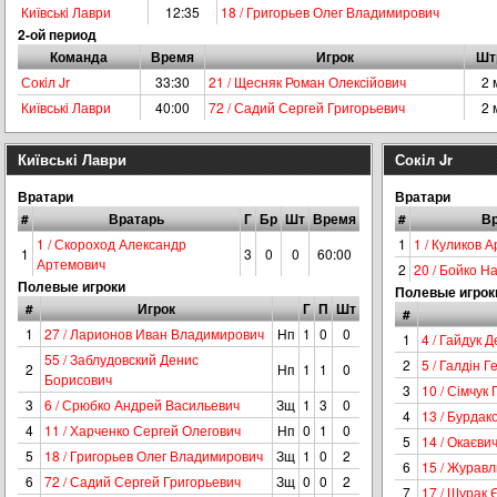
Київськi Лаври
12:35
18 / Григорьев Олег Владимирович
2-ой период
Команда
Время
Игрок
Шт
Сокiл Jr
33:30
21 / Щесняк Роман Олексійович
2 
Київськi Лаври
40:00
72 / Садий Сергей Григорьевич
2 
Київськi Лаври
Сокiл Jr
Вратари
Вратари
#
Вратарь
Г
Бр
Шт
Время
#
В
1 / Скороход Александр
1
1 / Куликов 
1
3
0
0
60:00
Артемович
2
20 / Бойко Н
Полевые игроки
Полевые игрок
#
Игрок
Г
П
Шт
#
1
27 / Ларионов Иван Владимирович
Нп
1
0
0
1
4 / Гайдук 
55 / Заблудовский Денис
2
5 / Галдін 
2
Нп
1
1
0
Борисович
3
10 / Сімчук
3
6 / Срюбко Андрей Васильевич
Зщ
1
3
0
4
13 / Бурдак
4
11 / Харченко Сергей Олегович
Нп
0
1
0
5
14 / Окаєви
5
18 / Григорьев Олег Владимирович
Зщ
1
0
2
6
15 / Журавл
6
72 / Садий Сергей Григорьевич
Зщ
0
0
2
7
17 / Шурак 