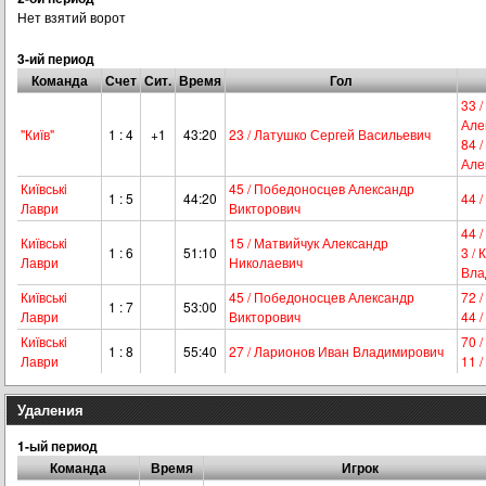
Нет взятий ворот
3-ий период
Команда
Счет
Сит.
Время
Гол
33 
Але
"Київ"
1 : 4
+1
43:20
23 / Латушко Сергей Васильевич
84 
Але
Київськi
45 / Победоносцев Александр
1 : 5
44:20
44 
Лаври
Викторович
44 
Київськi
15 / Матвийчук Александр
1 : 6
51:10
3 /
Лаври
Николаевич
Вла
Київськi
45 / Победоносцев Александр
72 
1 : 7
53:00
Лаври
Викторович
44 
Київськi
70 
1 : 8
55:40
27 / Ларионов Иван Владимирович
Лаври
11 
Удаления
1-ый период
Команда
Время
Игрок