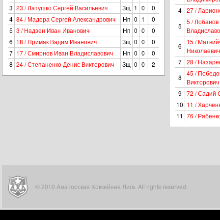
3
23 / Латушко Сергей Васильевич
Зщ
1
0
0
4
27 / Ларио
4
84 / Мадера Сергей Александрович
Нп
0
1
0
5 / Лобанов
5
5
3 / Надзен Иван Иванович
Нп
0
0
0
Владиславо
6
18 / Примак Вадим Иванович
Зщ
0
0
0
15 / Матвий
6
Николаевич
7
17 / Смирнов Иван Владиславович
Нп
0
0
0
7
28 / Назар
8
24 / Степаненко Денис Викторович
Зщ
0
0
2
45 / Побед
8
Викторович
9
72 / Садий 
10
11 / Харчен
11
76 / Рябен
© 2010 Аматорская Хоккейная Лига. All rights reserved.