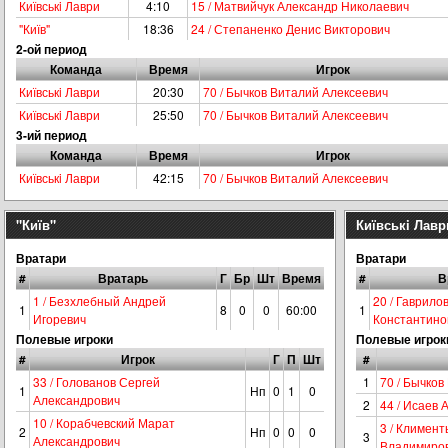
Київськi Лаври
4:10
15 / Матвийчук Александр Николаевич
"Київ"
18:36
24 / Степаненко Денис Викторович
2-ой период
Команда
Время
Игрок
Київськi Лаври
20:30
70 / Бычков Виталий Алексеевич
Київськi Лаври
25:50
70 / Бычков Виталий Алексеевич
3-ий период
Команда
Время
Игрок
Київськi Лаври
42:15
70 / Бычков Виталий Алексеевич
"Київ"
Київськi Лавр
Вратари
Вратари
#
Вратарь
Г
Бр
Шт
Время
#
В
1 / Безхлебный Андрей
20 / Гаврило
1
8
0
0
60:00
1
Игоревич
Константино
Полевые игроки
Полевые игрок
#
Игрок
Г
П
Шт
#
33 / Голованов Сергей
1
70 / Бычков
1
Нп
0
1
0
Александрович
2
44 / Исаев 
10 / Корабчевский Марат
3 / Климент
2
Нп
0
0
0
3
Александрович
Владимиро