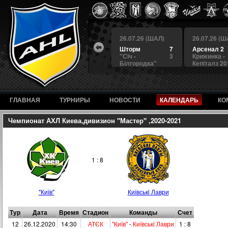
 (ШАЛ)
26.07.26 (ШАЛ)
26.07.26 (ШАЛ)
26.07.26 (Ш
4
БЕРКУТ
3
Шторм
7
Арсенал 2
а
4
Альянс
1
"Сiч -
3
Крижинка -
Білгородка"
Кепіталз 20
ГЛАВНАЯ
ТУРНИРЫ
НОВОСТИ
КАЛЕНДАРЬ
КО
Чемпионат АХЛ Киева,дивизион "Мастер" ,2020-2021
1 : 8
"Київ"
Київськi Лаври
Тур
Дата
Время
Стадион
Команды
Счет
12
26.12.2020
14:30
АТЄК
"Київ"
-
Київськi Лаври
1 : 8