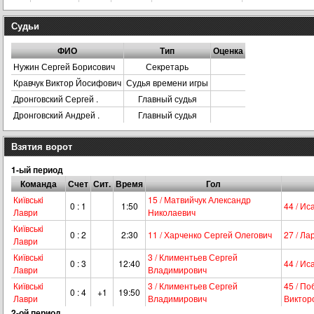
Судьи
ФИО
Тип
Оценка
Нужин Сергей Борисович
Секретарь
Кравчук Виктор Йосифович
Судья времени игры
Дронговский Сергей .
Главный судья
Дронговский Андрей .
Главный судья
Взятия ворот
1-ый период
Команда
Счет
Сит.
Время
Гол
Київськi
15 / Матвийчук Александр
0 : 1
1:50
44 / И
Лаври
Николаевич
Київськi
0 : 2
2:30
11 / Харченко Сергей Олегович
27 / Л
Лаври
Київськi
3 / Климентьев Сергей
0 : 3
12:40
44 / И
Лаври
Владимирович
Київськi
3 / Климентьев Сергей
45 / П
0 : 4
+1
19:50
Лаври
Владимирович
Виктор
2-ой период