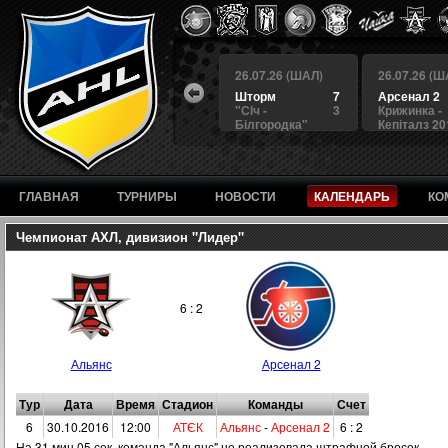
 (ШАЛ)
26.07.26 (ШАЛ)
26.07.26 (ШАЛ)
26.07.26 (Ш
4
БЕРКУТ
3
Шторм
7
Арсенал 2
а
4
Альянс
1
"Сiч -
3
Крижинка -
Білгородка"
Кепіталз 20
ГЛАВНАЯ
ТУРНИРЫ
НОВОСТИ
КАЛЕНДАРЬ
КО
Чемпионат АХЛ, дивизион "Лидер"
6 : 2
Альянс
Арсенал 2
Тур
Дата
Время
Стадион
Команды
Счет
6
30.10.2016
12:00
АТЄК
Альянс
-
Арсенал 2
6 : 2
На 31 мин.05 сек. команда "Альянс" не реализовала штрафной бросок.