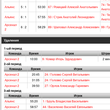
74 / 
Альянс
5 : 1
53:30
67 / Рокицкий Алексей Анатольевич
Анато
74 / 
Альянс
6 : 1
57:55
50 / Стрик Анатолий Леонидович
Анато
Арсенал
6 : 2
58:29
89 / Шаповал Александр Алексеевич
99 / 
2
Удаления
1-ый период
Команда
Время
Игрок
Штра
Арсенал 2
10:00
9 / Комар Игорь Эдуардович
2 ми
2-ой период
Команда
Время
Игрок
Арсенал 2
20:45
24 / Головко Сергей Витальевич
Арсенал 2
31:05
24 / Головко Сергей Витальевич
Арсенал 2
39:50
27 / Орлов Александр Гариевич
3-ий период
Команда
Время
Игрок
Альянс
55:20
1 / Бруль Владислав Васильевич
Арсенал 2
58:57
44 / Василенко Василий Евгеньевич