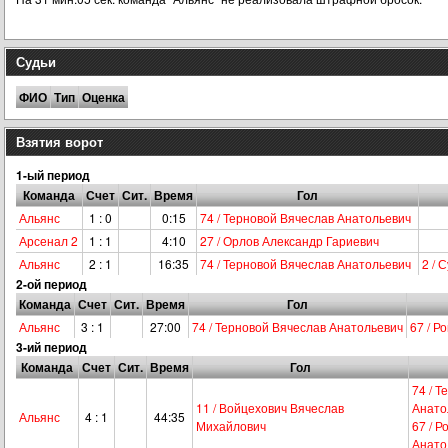
Судьи
ФИО
Тип
Оценка
Взятия ворот
1-ый период
Команда
Счет
Сит.
Время
Гол
Альянс
1 : 0
0:15
74 / Терновой Вячеслав Анатольевич
Арсенал 2
1 : 1
4:10
27 / Орлов Александр Гариевич
Альянс
2 : 1
16:35
74 / Терновой Вячеслав Анатольевич
2 / 
2-ой период
Команда
Счет
Сит.
Время
Гол
Альянс
3 : 1
27:00
74 / Терновой Вячеслав Анатольевич
67 / Р
3-ий период
Команда
Счет
Сит.
Время
Гол
74 / 
11 / Войцехович Вячеслав
Анато
Альянс
4 : 1
44:35
Михайлович
67 / Р
Анато