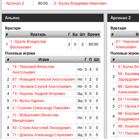
Арсенал 2
60:00
3 / Булах Владимир Иванович
Альянс
Арсенал 2
Вратари
Вратари
#
Вратарь
Г
Бр
Шт
Время
#
В
1 / Бруль Владислав
21 / Черненк
1
2
0
2
60:00
1
Васильевич
Алексеевич
Полевые игроки
Полевые игрок
#
Игрок
Г
П
Шт
#
74 / Терновой Вячеслав
1
3 / Булах 
1
Нп
3
3
0
Анатольевич
59 / Казим
2
2
67 / Рокицкий Алексей Анатольевич
Нп
1
2
0
Эдуардови
3
31 / Чесаков Сергей Анатольевич
Нп
0
0
0
89 / Шапов
3
Алексеевич
4
73 / Ищенко Андрей Игоревич
Зщ
0
0
0
4
24 / Головк
5
19 / Фулга Адриан .
Зщ
0
0
0
5
27 / Орлов 
6
2 / Сухенко Олександр Павлович
Нп
0
1
0
98 / Борови
11 / Войцехович Вячеслав
6
7
Нп
1
0
0
Владимиро
Михайлович
7
48 / Куценк
8
50 / Стрик Анатолий Леонидович
Нп
1
0
0
8
77 / Пинск
9
71 / Довгань Александр Сергеевич
Зщ
0
0
0