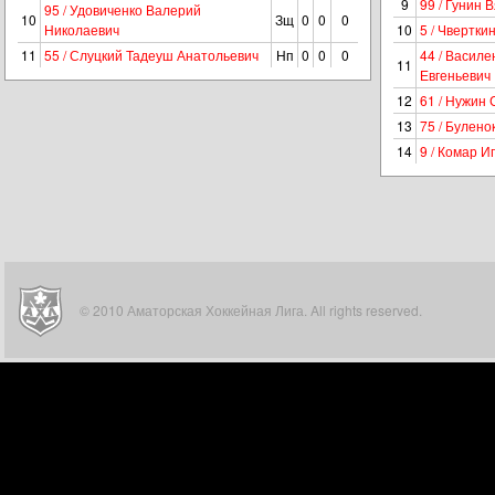
9
99 / Гунин 
95 / Удовиченко Валерий
10
Зщ
0
0
0
Николаевич
10
5 / Чвертк
11
55 / Слуцкий Тадеуш Анатольевич
Нп
0
0
0
44 / Василе
11
Евгеньевич
12
61 / Нужин
13
75 / Булен
14
9 / Комар И
© 2010 Аматорская Хоккейная Лига. All rights reserved.