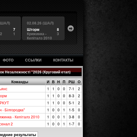
 (ШАЛ)
02.08.26 (ШАЛ)
7
Шторм
8
 2
1
Крижинка -
3
Кепіталз 2010
ФОТО
ССЫЛКИ
КОНТАКТЫ
ок Незалежності "2026 (Круговий етап)
Команды
И
В
Н
П
РШ
О
ьянс
1
1
0
0
7-1
2
орм
1
1
0
0
8-3
2
РКУТ
1
1
0
0
5-1
2
ч - Білгородка"
1
0
0
1
1-5
0
ижинка - Кепіталз 2010
1
0
0
1
3-8
0
сенал 2
1
0
0
1
1-7
0
ледние результаты