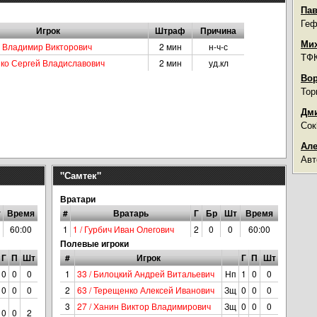
Пав
Геф
Игрок
Штраф
Причина
Мих
о Владимир Викторович
2 мин
н-ч-с
ТФК
нко Сергей Владиславович
2 мин
уд.кл
Вор
Тор
Дми
Сок
Але
Авт
"Самтек"
Вратари
т
Время
#
Вратарь
Г
Бр
Шт
Время
60:00
1
1 / Гурбич Иван Олегович
2
0
0
60:00
Полевые игроки
Г
П
Шт
#
Игрок
Г
П
Шт
0
0
0
1
33 / Билоцкий Андрей Витальевич
Нп
1
0
0
0
0
0
2
63 / Терещенко Алексей Иванович
Зщ
0
0
0
3
27 / Ханин Виктор Владимирович
Зщ
0
0
0
0
0
2