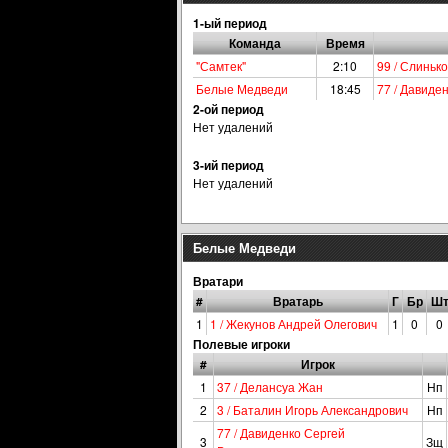
1-ый период
Команда
Время
"Самтек"
2:10
99 / Слиньк
Белые Медведи
18:45
77 / Давиде
2-ой период
Нет удалений
3-ий период
Нет удалений
Белые Медведи
Вратари
#
Вратарь
Г
Бр
Ш
1
1 / Жекунов Андрей Олегович
1
0
0
Полевые игроки
#
Игрок
1
37 / Делансуа Жан
Нп
2
3 / Баталин Игорь Александрович
Нп
77 / Давиденко Сергей
3
Зщ