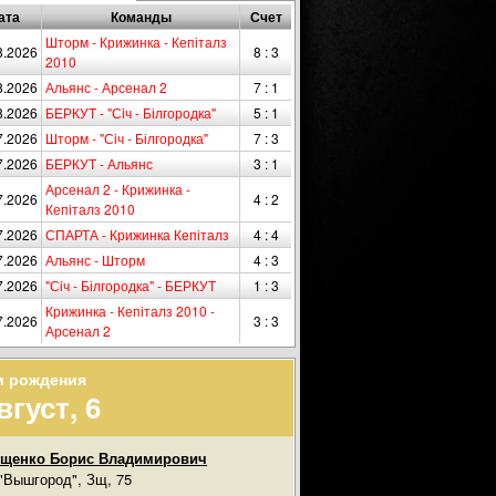
ата
Команды
Счет
Шторм - Крижинка - Кепіталз
8.2026
8 : 3
2010
8.2026
Альянс - Арсенал 2
7 : 1
8.2026
БЕРКУТ - "Сiч - Білгородка"
5 : 1
7.2026
Шторм - "Сiч - Білгородка"
7 : 3
7.2026
БЕРКУТ - Альянс
3 : 1
Арсенал 2 - Крижинка -
7.2026
4 : 2
Кепіталз 2010
7.2026
СПАРТА - Крижинка Кепіталз
4 : 4
7.2026
Альянс - Шторм
4 : 3
7.2026
"Сiч - Білгородка" - БЕРКУТ
1 : 3
Крижинка - Кепіталз 2010 -
7.2026
3 : 3
Арсенал 2
и рождения
вгуст, 6
ищенко Борис Владимирович
"Вышгород", Зщ, 75