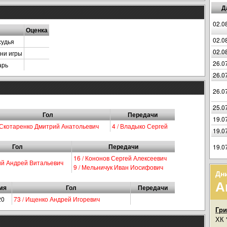
Д
02.0
Оценка
02.0
судья
02.0
ни игры
26.0
арь
26.0
26.0
25.0
Гол
Передачи
19.0
/ Скотаренко Дмитрий Анатольевич
4 / Владыко Сергей
19.0
Гол
Передачи
19.0
16 / Кононов Сергей Алексеевич
ий Андрей Витальевич
9 / Мельничук Иван Иосифович
Дн
А
мя
Гол
Передачи
20
73 / Ищенко Андрей Игоревич
Гр
ХК 