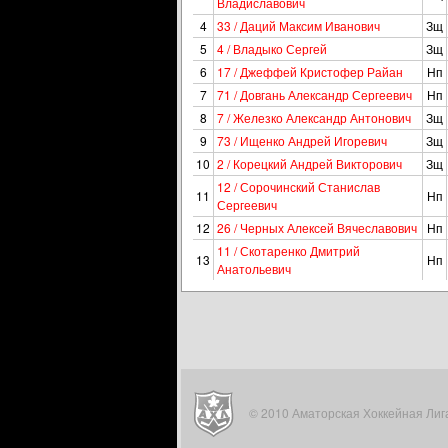
Владиславович
4
33 / Даций Максим Иванович
Зщ
5
4 / Владыко Сергей
Зщ
6
17 / Джеффей Кристофер Райан
Нп
7
71 / Довгань Александр Сергеевич
Нп
8
7 / Железко Александр Антонович
Зщ
9
73 / Ищенко Андрей Игоревич
Зщ
10
2 / Корецкий Андрей Викторович
Зщ
12 / Сорочинский Станислав
11
Нп
Сергеевич
12
26 / Черных Алексей Вячеславович
Нп
11 / Скотаренко Дмитрий
13
Нп
Анатольевич
© 2010 Аматорская Хоккейная Лига. 