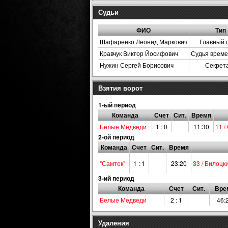
Судьи
ФИО
Тип
Шафаренко Леонид Маркович
Главный 
Кравчук Виктор Йосифович
Судья време
Нужин Сергей Борисович
Секрет
Взятия ворот
1-ый период
Команда
Счет
Сит.
Время
Белые Медведи
1 : 0
11:30
11 
2-ой период
Команда
Счет
Сит.
Время
"Самтек"
1 : 1
23:20
33 / Билоцк
3-ий период
Команда
Счет
Сит.
Вре
Белые Медведи
2 : 1
46:
Удаления