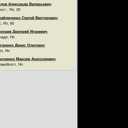
лов Александр Валерьевич
ест , Нп, 30
айличенко Сергей Викторович
, Нп, 93
опаев Дмитрий Игоревич
надо, Нп
тренко Денис Олегович
iл, Нп
ксеенко Максим Анатолиевич
омобiлiст, Нп