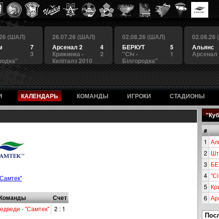
.26 (ШАЛ)
26.07.26 (ШАЛ)
02.08.26 (ШАЛ)
02.08.26
м
7
Арсенал 2
4
БЕРКУТ
5
Альянс
3
Крижинка -
2
"Сiч -
1
Арсенал
родка"
Кепіталз 2010
Білгородка"
И
КАЛЕНДАРЬ
КОМАНДЫ
ИГРОКИ
СТАДИОНЫ
"Куб
#
1
Ал
2
Шт
3
БЕ
4
"Сi
"Самтек"
5
Кр
Команды
Счет
6
Ар
едведи
-
"Самтек"
2 : 1
Пос