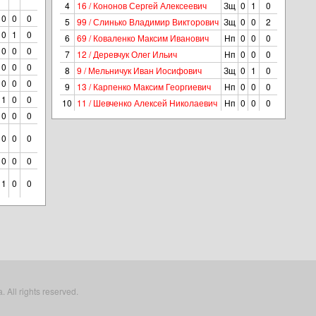
4
16 / Кононов Сергей Алексеевич
Зщ
0
1
0
0
0
0
5
99 / Слинько Владимир Викторович
Зщ
0
0
2
0
1
0
6
69 / Коваленко Максим Иванович
Нп
0
0
0
0
0
0
7
12 / Деревчук Олег Ильич
Нп
0
0
0
0
0
0
8
9 / Мельничук Иван Иосифович
Зщ
0
1
0
0
0
0
9
13 / Карпенко Максим Георгиевич
Нп
0
0
0
1
0
0
10
11 / Шевченко Алексей Николаевич
Нп
0
0
0
0
0
0
0
0
0
0
0
0
1
0
0
All rights reserved.