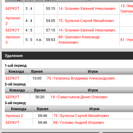
13 / М
БЕРКУТ
3 : 4
50:15
14 / Бланкин Евгений Николаевич
Григор
Арсенал
4 : 4
54:05
75 / Буленок Сергей Михайлович
2
БЕРКУТ
4 : 5
57:15
14 / Бланкин Евгений Николаевич
Арсенал
89 / Шаповал Александр
5 : 5
п.в.
59:53
61 / Н
2
Алексеевич
Удаления
1-ый период
Команда
Время
Игрок
БЕРКУТ
10:00
75 / Георгиеш Владимир Александрович
2-ой период
Команда
Время
Игрок
БЕРКУТ
30:20
19 / Севастьянов Денис Олегович
3-ий период
Команда
Время
Игрок
Арсенал 2
59:46
75 / Буленок Сергей Михайлович
БЕРКУТ
59:46
69 / Головко Андрей Игоревич