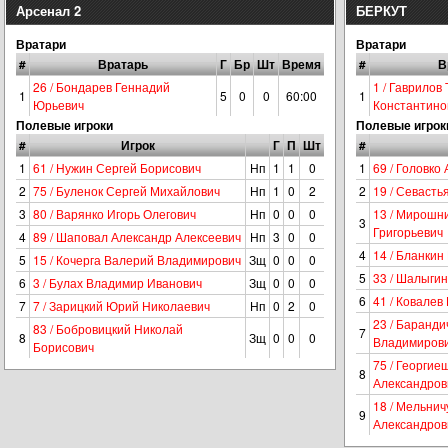
Арсенал 2
БЕРКУТ
Вратари
Вратари
#
Вратарь
Г
Бр
Шт
Время
#
В
26 / Бондарев Геннадий
1 / Гаврилов
1
5
0
0
60:00
1
Юрьевич
Константино
Полевые игроки
Полевые игрок
#
Игрок
Г
П
Шт
#
1
61 / Нужин Сергей Борисович
Нп
1
1
0
1
69 / Головко
2
75 / Буленок Сергей Михайлович
Нп
1
0
2
2
19 / Севасть
3
80 / Варянко Игорь Олегович
Нп
0
0
0
13 / Мирошн
3
Григорьевич
4
89 / Шаповал Александр Алексеевич
Нп
3
0
0
4
14 / Бланкин
5
15 / Кочерга Валерий Владимирович
Зщ
0
0
0
5
33 / Шалыги
6
3 / Булах Владимир Иванович
Зщ
0
0
0
6
41 / Ковалев
7
7 / Зарицкий Юрий Николаевич
Нп
0
2
0
23 / Баранди
83 / Бобровицкий Николай
7
8
Зщ
0
0
0
Владимиров
Борисович
75 / Георги
8
Александров
18 / Мельнич
9
Александров