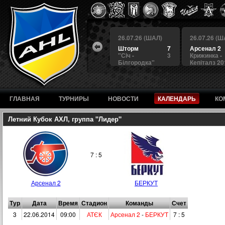
 (ШАЛ)
26.07.26 (ШАЛ)
26.07.26 (ШАЛ)
26.07.26 (Ш
4
БЕРКУТ
3
Шторм
7
Арсенал 2
а
4
Альянс
1
"Сiч -
3
Крижинка -
Білгородка"
Кепіталз 20
ГЛАВНАЯ
ТУРНИРЫ
НОВОСТИ
КАЛЕНДАРЬ
КО
Летний Кубок АХЛ, группа "Лидер"
7 : 5
Арсенал 2
БЕРКУТ
Тур
Дата
Время
Стадион
Команды
Счет
3
22.06.2014
09:00
АТЄК
Арсенал 2
-
БЕРКУТ
7 : 5