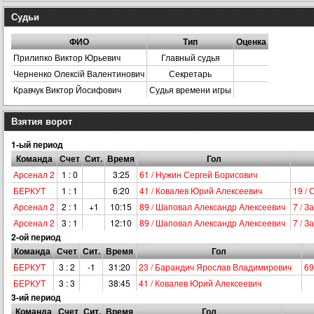
Судьи
ФИО
Тип
Оценка
Прилипко Виктор Юрьевич
Главный судья
Черненко Олексій Валентинович
Секретарь
Кравчук Виктор Йосифович
Судья времени игры
Взятия ворот
1-ый период
Команда
Счет
Сит.
Время
Гол
Арсенал 2
1 : 0
3:25
61 / Нужин Сергей Борисович
БЕРКУТ
1 : 1
6:20
41 / Ковалев Юрий Алексеевич
19 /
Арсенал 2
2 : 1
+1
10:15
89 / Шаповал Александр Алексеевич
7 / 
Арсенал 2
3 : 1
12:10
89 / Шаповал Александр Алексеевич
7 / 
2-ой период
Команда
Счет
Сит.
Время
Гол
БЕРКУТ
3 : 2
-1
31:20
23 / Барандич Ярослав Владимирович
69
БЕРКУТ
3 : 3
38:45
41 / Ковалев Юрий Алексеевич
3-ий период
Команда
Счет
Сит.
Время
Гол