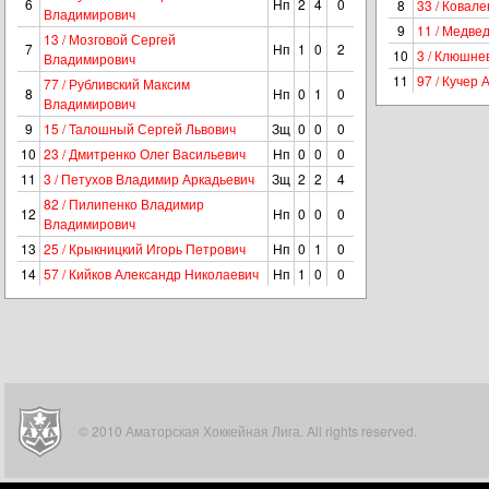
6
Нп
2
4
0
8
33 / Ковале
Владимирович
9
11 / Медве
13 / Мозговой Сергей
7
Нп
1
0
2
10
3 / Клюшне
Владимирович
11
97 / Кучер 
77 / Рубливский Максим
8
Нп
0
1
0
Владимирович
9
15 / Талошный Сергей Львович
Зщ
0
0
0
10
23 / Дмитренко Олег Васильевич
Нп
0
0
0
11
3 / Петухов Владимир Аркадьевич
Зщ
2
2
4
82 / Пилипенко Владимир
12
Нп
0
0
0
Владимирович
13
25 / Крыкницкий Игорь Петрович
Нп
0
1
0
14
57 / Кийков Александр Николаевич
Нп
1
0
0
© 2010 Аматорская Хоккейная Лига. All rights reserved.