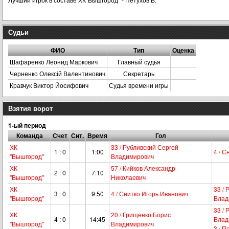
Судьи
ФИО
Тип
Оценка
Шафаренко Леонид Маркович
Главный судья
Черненко Олексій Валентинович
Секретарь
Кравчук Виктор Йосифович
Судья времени игры
Взятия ворот
1-ый период
Команда
Счет
Сит.
Время
Гол
ХК
33 / Рубливский Сергей
1 : 0
1:00
4 / 
"Вышгород"
Владимирович
ХК
57 / Кийков Александр
2 : 0
7:10
"Вышгород"
Николаевич
ХК
33 / 
3 : 0
9:50
4 / Снитко Игорь Иванович
"Вышгород"
Влад
33 / 
ХК
20 / Грищенко Борис
4 : 0
14:45
Влад
"Вышгород"
Владимирович
3 / 