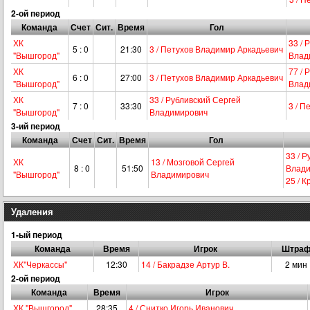
2-ой период
Команда
Счет
Сит.
Время
Гол
ХК
33 / 
5 : 0
21:30
3 / Петухов Владимир Аркадьевич
"Вышгород"
Влад
ХК
77 / 
6 : 0
27:00
3 / Петухов Владимир Аркадьевич
"Вышгород"
Влад
ХК
33 / Рубливский Сергей
7 : 0
33:30
3 / 
"Вышгород"
Владимирович
3-ий период
Команда
Счет
Сит.
Время
Гол
33 / 
ХК
13 / Мозговой Сергей
8 : 0
51:50
Влади
"Вышгород"
Владимирович
25 / 
Удаления
1-ый период
Команда
Время
Игрок
Штра
ХК"Черкассы"
12:30
14 / Бакрадзе Артур В.
2 мин
2-ой период
Команда
Время
Игрок
ХК "Вышгород"
28:35
4 / Снитко Игорь Иванович