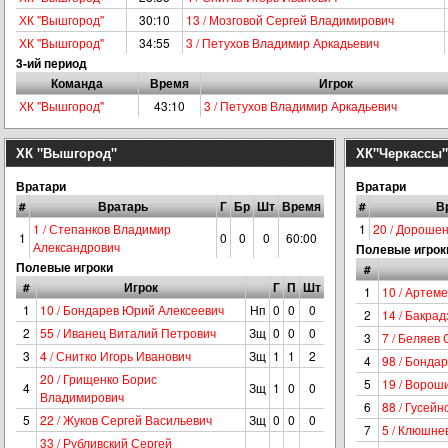
ХК "Вышгород"
30:10
13 / Мозговой Сергей Владимирович
ХК "Вышгород"
34:55
3 / Петухов Владимир Аркадьевич
3-ий период
Команда
Время
Игрок
ХК "Вышгород"
43:10
3 / Петухов Владимир Аркадьевич
ХК "Вышгород"
ХК"Черкассы"
Вратари
Вратари
#
Вратарь
Г
Бр
Шт
Время
#
В
1 / Степанков Владимир
1
20 / Дорошен
1
0
0
0
60:00
Александрович
Полевые игрок
Полевые игроки
#
#
Игрок
Г
П
Шт
1
10 / Артеме
1
10 / Бондарев Юрий Алексеевич
Нп
0
0
0
2
14 / Бакрад
2
55 / Иванец Виталий Петрович
Зщ
0
0
0
3
7 / Беляев 
3
4 / Снитко Игорь Иванович
Зщ
1
1
2
4
98 / Бонда
20 / Грищенко Борис
5
19 / Ворош
4
Зщ
1
0
0
Владимирович
6
88 / Гусейн
5
22 / Жуков Сергей Васильевич
Зщ
0
0
0
7
5 / Клюшне
33 / Рубливский Сергей